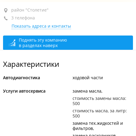
район "Столетие", ул. Днепровская, 25Д стр. 6
район "Столетие"
3 телефона
+7 (423) 297-89-13
Показать адреса и контакты
+7 953 202-20-27
+7 904 627-89-13
Поднять эту компанию
в разделах наверх
сегодня закрыто
Характеристики
Автодиагностика
ходовой части
Услуги автосервиса
замена масла
стоимость замены масла:
500
стоимость масла, за литр:
500
замена тех.жидкостей и
фильтров
замена расходников