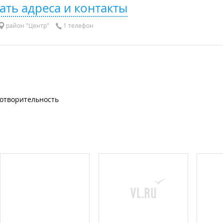
ать адреса и контакты
район "Центр"
1 телефон
готворительность