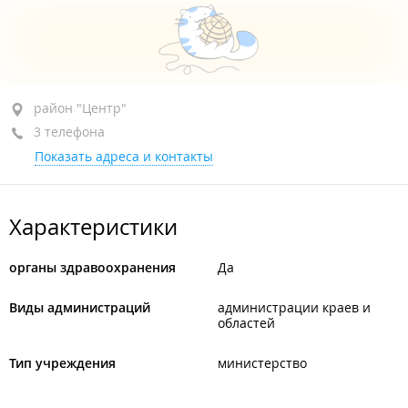
район "Центр", ул. Морская 1-я, 2
район "Центр"
3 телефона
3-й этаж
Показать адреса и контакты
+7 (423) 241-35-14
руководитель
+7 (423) 241-05-36
приемная
Характеристики
+7 (423) 260-50-98
единая горячая линия
сегодня закрыто
органы здравоохранения
Да
Виды администраций
администрации краев и
областей
Тип учреждения
министерство