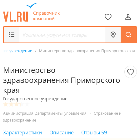
Справочник
компаний
енное учреждение
/
Министерство здравоохранения Приморского края
Министерство
здравоохранения Приморского
края
Государственное учреждение
Администрация, департаменты, управления
•
Страхование и
здравоохранение
Характеристики
Описание
Отзывы
59