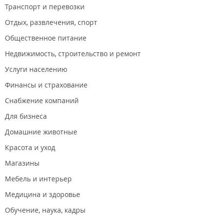
Транспорт и перевозки
За последнюю неделю во Владивостоке количество травм
Отдых, развлечения, спорт
из-за гололёда выросло на 10%​.
Общественное питание
Из аптек Приморья пропало бесплатное лекарство для
пациентов с редким заболеванием суставов и позвоночника​.
Недвижимость, строительство и ремонт
Во Владивостоке ищут место для первого модульного
Услуги населению
вытрезвителя​.
Финансы и страхование
Минздрав проверяет информацию об очередях в морг
Снабжение компаний
Артёма.
Для бизнеса
С начала года во Владивостоке зафиксировано 137 случаев
отравления детей лекарствами и химическими веществами​.
Домашние животные
В Приморье уже около полугода нет возможности сделать
Красота и уход
платную прививку от ветрянки.
Магазины
Мебель и интерьер
Медицина и здоровье
Обучение, наука, кадры