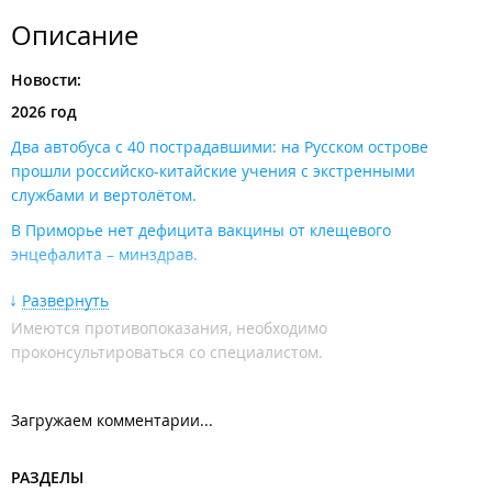
Описание
Новости:
2026 год
Два автобуса с 40 пострадавшими: на Русском острове
прошли российско-китайские учения с экстренными
службами и вертолётом​.
В Приморье нет дефицита вакцины от клещевого
энцефалита – минздрав​.
«Линия загружена»: по утрам в Приморье всё ещё бывает
Развернуть
сложно дозвониться до единого кол-центра поликлиник.
Имеются противопоказания, необходимо
2025 год
проконсультироваться со специалистом.
Ошибка при переносе медсистемы «БАРС» на отечественное
ПО нарушила работу приморских поликлиник, записаться на
Загружаем комментарии...
приём по 1-300 тоже невозможно​.
В медучреждениях Приморья вводят масочный режим и
РАЗДЕЛЫ
запрет на посещение пациентов.