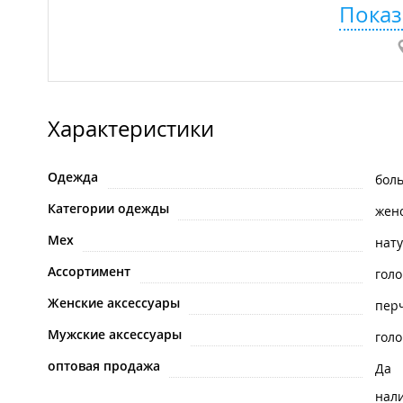
Показ
Характеристики
Одежда
бол
Категории одежды
жен
Мех
нат
Ассортимент
гол
Женские аксессуары
пер
Мужские аксессуары
гол
оптовая продажа
Да
нал