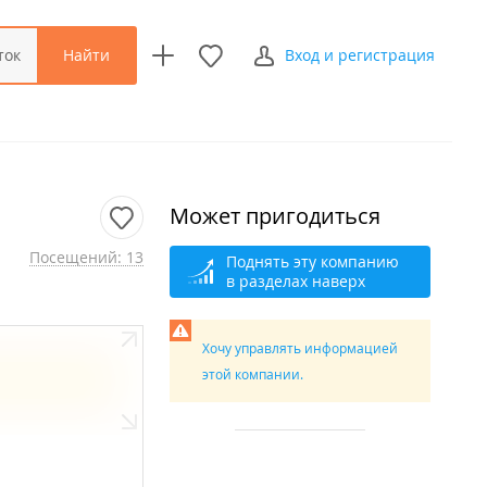
Найти
ток
Вход и регистрация
Может пригодиться
Посещений: 13
Поднять эту компанию
в разделах наверх
Хочу управлять информацией
этой компании.