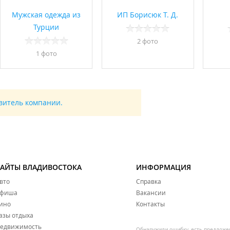
Мужская одежда из
ИП Борисюк Т. Д.
Турции
2 фото
1 фото
авитель компании.
САЙТЫ ВЛАДИВОСТОКА
ИНФОРМАЦИЯ
вто
Справка
фиша
Вакансии
ино
Контакты
азы отдыха
едвижимость
Обнаружили ошибку, есть предложе