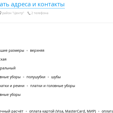
ать адреса и контакты
район "Центр"
2 телефона
ьшие размеры
верхняя
ская
уральный
овные уборы
полушубки
шубы
чатки и ремни
платки и головные уборы
овные уборы
ичный расчёт
оплата картой (Visa, MasterCard, МИР)
оплата