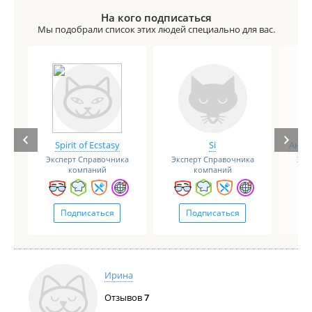
Сдачу бросили, гарантию не выписали.
На кого подписаться
Мы подобрали список этих людей специально для вас.
Spirit of Ecstasy
Si
Анге
Эксперт Справочника
Эксперт Справочника
Экс
компаний
компаний
Подписаться
Подписаться
Ирина
Отзывов
7