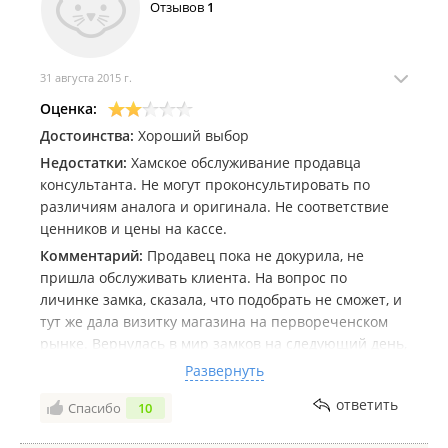
Отзывов
1
31 августа 2015 г.
Оценка:
Достоинства:
Хороший выбор
Недостатки:
Хамское обслуживание продавца
консультанта. Не могут проконсультировать по
различиям аналога и оригинала. Не соответствие
ценников и цены на кассе.
Комментарий:
Продавец пока не докурила, не
пришла обслуживать клиента. На вопрос по
личинке замка, сказала, что подобрать не сможет, и
тут же дала визитку магазина на первореченском
рынке. Вернулась в мир замков на следующий день,
личинка оказалась в наличии, но мне предложили
Развернуть
аналог, который дешевле в два раза. Не объяснив
ответить
Спасибо
10
толком, в чем различия, возможно для меня имело
смысл приобрести более дорогую, а не экономить.