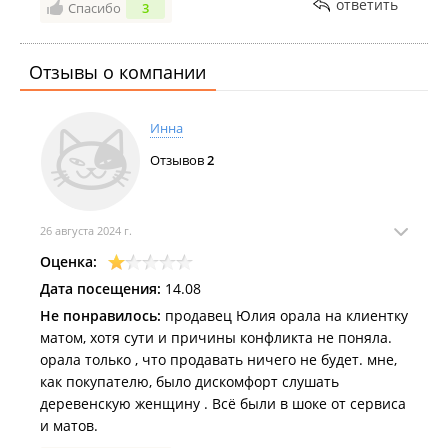
ответить
Спасибо
3
туалет и раз я не знаю размер, то она не хочет
тратить на меня своё время. С таким подходом
куплю замок где угодно, но не в этом магазине :)
Отзывы о компании
Инна
Отзывов
2
26 августа 2024 г.
Оценка:
Дата посещения:
14.08
Не понравилось:
продавец Юлия орала на клиентку
матом, хотя сути и причины конфликта не поняла.
орала только , что продавать ничего не будет. мне,
как покупателю, было дискомфорт слушать
деревенскую женщину . Всё были в шоке от сервиса
и матов.