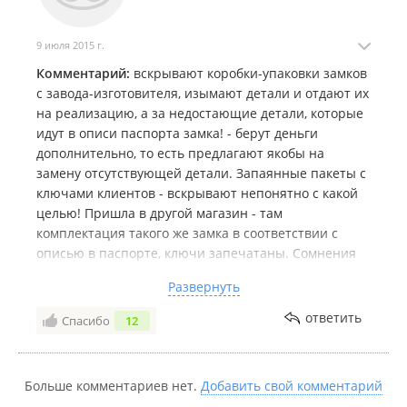
9 июля 2015 г.
Комментарий:
вскрывают коробки-упаковки замков
с завода-изготовителя, изымают детали и отдают их
на реализацию, а за недостающие детали, которые
идут в описи паспорта замка! - берут деньги
дополнительно, то есть предлагают якобы на
замену отсутствующей детали. Запаянные пакеты с
ключами клиентов - вскрывают непонятно с какой
целью! Пришла в другой магазин - там
комплектация такого же замка в соответствии с
описью в паспорте, ключи запечатаны. Сомнения
вызывает фирма( Думаю не буду приобретать там
Развернуть
замки, тем более премиум класса. Проверяйте
комплектацию по описи! проверяйте сохранность
ответить
Спасибо
12
пакета с ключами.
Больше комментариев нет.
Добавить свой комментарий