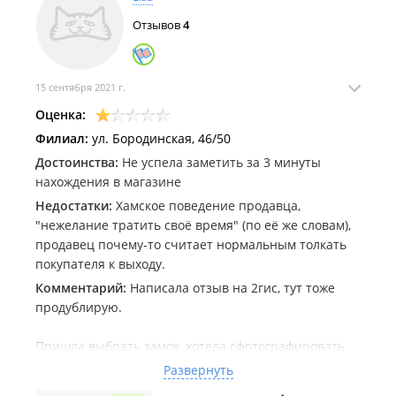
Отзывов
4
15 сентября 2021 г.
Оценка:
Филиал:
ул. Бородинская, 46/50
Достоинства:
Не успела заметить за 3 минуты
нахождения в магазине
Недостатки:
Хамское поведение продавца,
"нежелание тратить своё время" (по её же словам),
продавец почему-то считает нормальным толкать
покупателя к выходу.
Комментарий:
Написала отзыв на 2гис, тут тоже
продублирую.
Пришла выбрать замок, хотела сфотографировать
примерные цены (замок не для меня), продавец
Развернуть
меня вытолкала из магазина, сказав, что ей нужно в