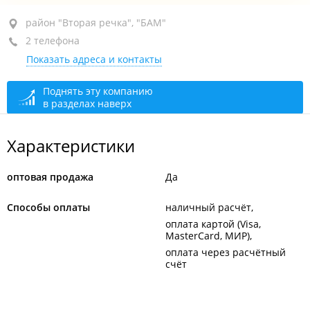
район "Вторая речка", ул. Русская, 9Б
район "Вторая речка", "БАМ"
2 телефона
БЦ "Antenna Building", 5-й этаж, оф. 505, 507
Показать адреса и контакты
сегодня закрыто
Поднять эту компанию
в разделах наверх
Характеристики
оптовая продажа
Да
Способы оплаты
наличный расчёт
оплата картой (Visa,
MasterCard, МИР)
оплата через расчётный
счёт