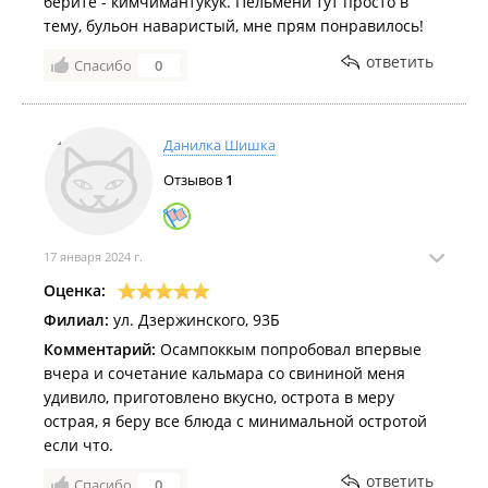
берите - кимчимантукук. Пельмени тут просто в
тему, бульон наваристый, мне прям понравилось!
ответить
Спасибо
0
Данилка Шишка
Отзывов
1
17 января 2024 г.
Оценка:
Филиал:
ул. Дзержинского, 93Б
Комментарий:
Осампоккым попробовал впервые
вчера и сочетание кальмара со свининой меня
удивило, приготовлено вкусно, острота в меру
острая, я беру все блюда с минимальной остротой
если что.
ответить
Спасибо
0