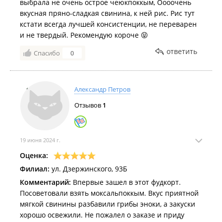
выбрала не очень острое чеюкпоккым, Оооочень
вкусная пряно-сладкая свинина, к ней рис. Рис тут
кстати всегда лучшей консистенции, не переварен
и не твердый. Рекомендую короче 😝
ответить
Спасибо
0
Александр Петров
Отзывов
1
19 июня 2024 г.
Оценка:
Филиал:
ул. Дзержинского, 93Б
Комментарий:
Впервые зашел в этот фудкорт.
Посоветовали взять моксальпоккым. Вкус приятной
мягкой свинины разбавили грибы эноки, а закуски
хорошо освежили. Не пожалел о заказе и приду