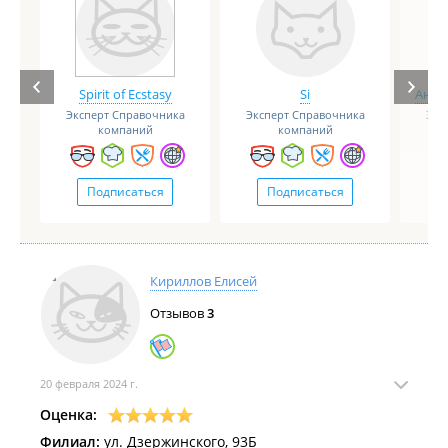
Spirit of Ecstasy
Si
Анге
Эксперт Справочника
Эксперт Справочника
Экс
компаний
компаний
Подписаться
Подписаться
Кириллов Елисей
Отзывов
3
20 февраля 2024 г.
Оценка:
Филиал:
ул. Дзержинского, 93Б