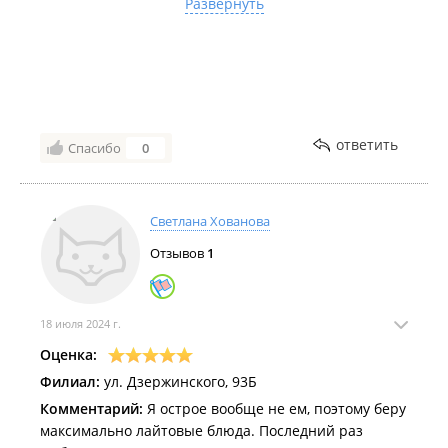
Развернуть
поменяли блюдо. Ужасно разочарованы..больше не
прийдем
Так как в тц Москва данное заведение не отмечено,
указываю этот адрес. Хотелось бы добавить, что
номер обращения по поводу качества Миринэ
недоступен( об этом слышу уже не первый раз,
ответить
убедилась сегодня и сама)
Спасибо
0
Светлана Хованова
Отзывов
1
18 июля 2024 г.
Оценка:
Филиал:
ул. Дзержинского, 93Б
Комментарий:
Я острое вообще не ем, поэтому беру
максимально лайтовые блюда. Последний раз