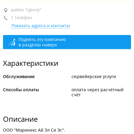
район "Центр", ул. Прапорщика Комарова, 27
район "Центр"
1 телефон
домофон 25
Показать адреса и контакты
+7 (423) 224-10-41
сегодня закрыто
Поднять эту компанию
в разделах наверх
Характеристики
Обслуживание
сюрвейерские услуги
Способы оплаты
оплата через расчётный
счёт
Описание
ООО "Маринекс Ай Эл Си Эс".