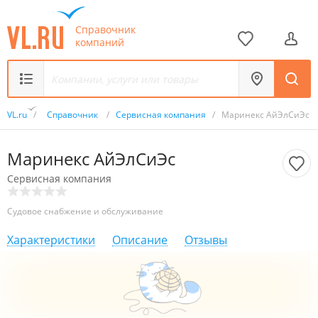
Справочник
компаний
VL.ru
/
Справочник
/
Сервисная компания
/
Маринекс АйЭлСиЭс
Маринекс АйЭлСиЭс
Сервисная компания
Судовое снабжение и обслуживание
Характеристики
Описание
Отзывы