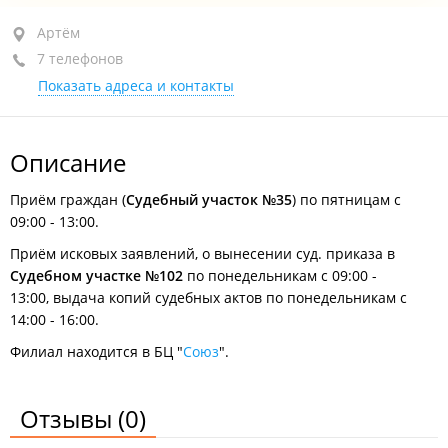
Артём, ул. Урицкого, 7А
Артём
7 телефонов
БЦ "Союз"
Показать адреса и контакты
+7 (423-37) 9-35-68
судебный участок №33
+7 (423-37) 3-68-50
судебный участок №36
Описание
+7 (423-37) 9-35-67
судебный участок №32
+7 (423-37) 9-35-66
судебный участок №35
Приём граждан (
Судебный участок №35
) по пятницам с
09:00 - 13:00.
+7 (423-37) 9-35-69
судебный участок №34
Приём исковых заявлений, о вынесении суд. приказа в
+7 (423-37) 4-29-57
судебный участок №102, каб. 306
Судебном участке №102
по понедельникам с 09:00 -
+7 (423-37) 9-18-57
судебный участок №102, каб. 306
13:00, выдача копий судебных актов по понедельникам с
14:00 - 16:00.
сегодня закрыто
Филиал находится в БЦ "
Союз
".
Отзывы
(0)