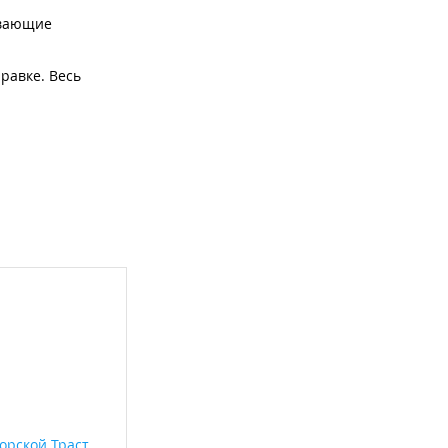
ывающие
правке. Весь
орской Траст