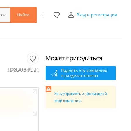
Найти
ток
Вход и регистрация
Может пригодиться
Посещений: 34
Поднять эту компанию
в разделах наверх
Хочу управлять информацией
этой компании.