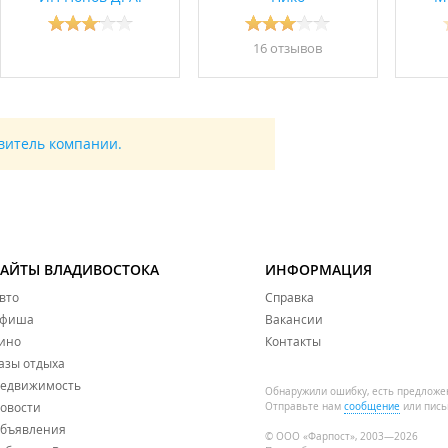
16 отзывов
авитель компании.
САЙТЫ ВЛАДИВОСТОКА
ИНФОРМАЦИЯ
вто
Справка
фиша
Вакансии
ино
Контакты
азы отдыха
едвижимость
Обнаружили ошибку, есть предложе
овости
Отправьте нам
сообщение
или пись
бъявления
© ООО «Фарпост», 2003—2026