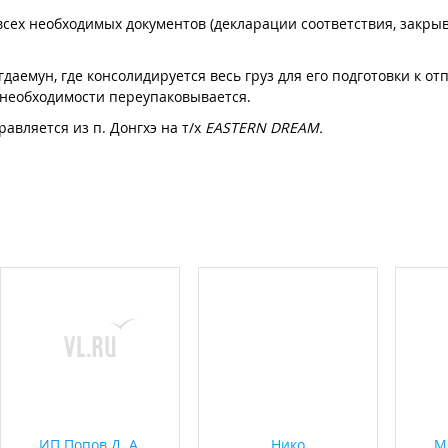
всех необходимых документов (декларации соответствия, закр
гдаемун, где консолидируется весь груз для его подготовки к от
 необходимости переупаковывается.
равляется из п. Донгхэ на т/х
EASTERN
DREAM.
ИП Попов Д. А.
Нико
М