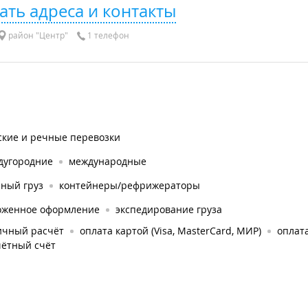
ать адреса и контакты
район "Центр"
1 телефон
ские и речные перевозки
дугородние
международные
рный груз
контейнеры/рефрижераторы
оженное оформление
экспедирование груза
ичный расчёт
оплата картой (Visa, MasterCard, МИР)
оплат
чётный счёт