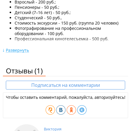
Взрослый - 200 руб.;
Пенсионеры - 50 руб.;
Детский (7–16 лет) - 50 руб.;
Студенческий - 50 руб.,
Стоимость экскурсии - 150 руб. (группа 20 человек)
Фотографирование на профессиональном
оборудовании - 100 руб.
Профессиональная кинотелесъемка - 500 руб.
Экскурсионное обслуживание осуществляется для групп от
Развернуть
20 человек по предварительным заявкам.
В заявке обязательно указать:
Отзывы
(1)
Объект посещения;
Дату;
Время;
Подписаться на комментарии
Количество экскурсантов,
Контактный телефон ответственного лица;
Чтобы оставить комментарий, пожалуйста, авторизуйтесь!
Заявки принимаются минимум за 24 часа до
планируемого посещения.
Длительность экскурсии 60 минут, перерыв между
экскурсиями 10 минут.
Виктория
Экскурсионное обслуживание заканчивается в 16:00.