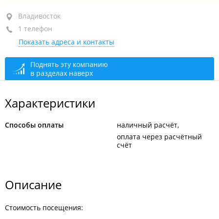
Владивосток
Владивосток
1 телефон
Береговая батарея №981 "им. тов. Ворошилова" о.
Показать адреса и контакты
Русский
+7 (423) 221-64-92
Поднять эту компанию
в разделах наверх
закрыто, откроется через 17 мин.
Характеристики
Способы оплаты
наличный расчёт
оплата через расчётный
счёт
Описание
Стоимость посещения: