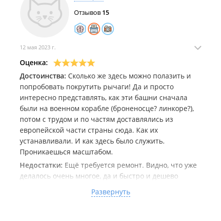
Отзывов
15
12 мая 2023 г.
Оценка:
Достоинства:
Сколько же здесь можно полазить и
попробовать покрутить рычаги! Да и просто
интересно представлять, как эти башни сначала
были на военном корабле (броненосце? линкоре?),
потом с трудом и по частям доставлялись из
европейской части страны сюда. Как их
устанавливали. И как здесь было служить.
Проникаешься масштабом.
Недостатки:
Ещё требуется ремонт. Видно, что уже
делалось очень многое, да и быстро и дешево
ремонт такого объекта не сделать, если вообще
Развернуть
возможно. И замечательно, что батарея вообще
сохранена. Но пока этот маленький недостаток ещё
есть, который просто надо учитывать перед