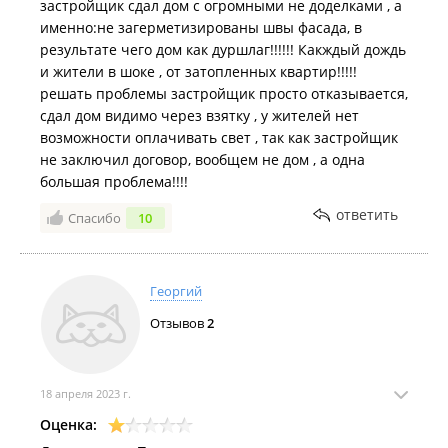
застройщик сдал дом с огромными не доделками , а
Внутренняя отделка:
именно:не загерметизированы швы фасада, в
результате чего дом как дуршлаг!!!!!! Какждый дождь
Март 2022
Полы: места общего пользования и объекты обслужива
и жители в шоке , от затопленных квартир!!!!!
керамический гранит, квартиры –
решать проблемы застройщик просто отказывается,
линолеум, технические помещения – цементные,
сдал дом видимо через взятку , у жителей нет
бетонные;
возможности оплачивать свет , так как застройщик
Оконные блоки – из ПВХ профилей с
не заключил договор, вообщем не дом , а одна
заполнением двухкамерным стеклопакетом из
большая проблема!!!!
обычного стекла (R0=0,53 м²*ºС/Вт);
ответить
Спасибо
10
Февраль 2022
Остекление балконов – витражная система "СИАЛ";
Потолок – улучшенная штукатурка, окраска
водоэмульсионными красителями;
Георгий
Подвесной потолок (объекты обслуживающего
Отзывов
2
назначения) – типа "Армстронг";
Вспомогательные помещения –
венткамера, водомерный узел, ИТП, электрощитовая
18 апреля 2023 г.
Январь 2022
и другие технические помещения – окраска
Оценка:
водоэмульсионными красителями;