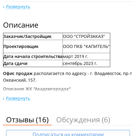
Развернуть
Описание
Заказчик/Застройщик
ООО "СТРОЙЗАКАЗ"
Апрель 2023
Проектировщик
ООО ПКБ "КАПИТЕЛЬ"
Дата начала строительства
март 2019 г.
Дата сдачи
сентябрь 2023 г.
Офис продаж
располагается по адресу - г. Владивосток, пр-т
Океанский, 157.
Описание ЖК "Академгородок"
Март 2023
Проектируемый жилой корпус состоит из 2-
Развернуть
х цокольных этажей, на которых расположены
технические помещения и автостоянка; 27 надземных
Отзывы
(16)
Обсуждения
(6)
этажей, включая 25 жилых этажей; 1-й этаж
с объектами обслуживающего назначения; технический этаж
(крыша).
Подписаться на комментарии