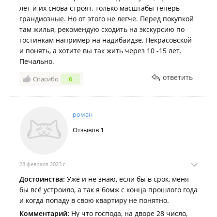
лет и их снова строят, только масштабы теперь
Октябрь 2021
услуг:
грандиозные. Но от этого не легче. Перед покупкой
кабельного телевидения,
там жилья, рекомендую сходить на экскурсию по
гостинкам например на надибаидзе, Некрасовской
доступа в интернет и телефонизации к проектируемому 
и понять, а хотите вы так жить через 10 -15 лет.
выполняются в соответствии с техническими
Печально.
условиями "Ростелекома".
ответить
Расположение ЖК "Академгородок".
Спасибо
6
Сентябрь 2021
Расположен в районе "Заря" по пр-ту 100-летия
Владивостока.
роман
Продажа квартир в ЖК "Академгородок".
Отзывов
1
Посмотреть предложения о продаже квартир в ЖК
"Академгородок" можно на
Farpost
.
Новости:
28 февраля 2023 г.
2025 год
Август 2021
Достоинства:
Уже и не знаю, если бы в срок, меня
Глава компании-застройщика ЖК «Академгородок» ответит в
бы всё устроило, а так я бомж с конца прошлого года
суде за хищение средств дольщиков и ущерб поставщику
и когда попаду в свою квартиру не понятно.
электроэнергии
.
Комментарий:
Ну что господа, на дворе 28 число,