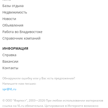
Базы отдыха
Недвижимость
Май 2019
Новости
Объявления
Работа во Владивостоке
Справочник компаний
ИНФОРМАЦИЯ
Справка
Апрель 2019
Вакансии
Контакты
Обнаружили ошибку или у Вас есть предложения?
Напишите нам письмо:
spr@VL.ru
© ООО "Фарпост", 2003—2026 При любом использовании материалов
Декабрь 2018
ссылка на VL.ru обязательна. Цитирование в Интернете возможно