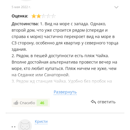
Сентябрь 2020
5 мая 2022 г.
Оценка:
Достоинства:
1. Вид на море с запада. Однако,
второй дом, что уже строится рядом (спереди и
справа к морю) частично перекроет вид на море в
СЗ сторону, особенно для квартир у северного торца
здания.
Август 2020
2. Рядом, в пешей доступности есть пляж Чайка.
Вполне достойная альтернатива провести вечер на
море, кто любит купаться. Пляж ничем не хуже, чем
на Седанке или Санаторной.
3. Рядом жд станция Чайка. Удобно без пробок на
электричке ездить в город. Но расписание
Развернуть
ограничивает.
Недостатки:
1. Данный ЖК - это будущие гостинки и
ответить
Спасибо
46
Июль 2020
всё, что из этого вытекает. Коридорная система на
18 квартир на этаже, всего 450 квартир.
Приватности не будет никакой. Постепенное
Кристи
захламление коридоров, мусор и постоянный шум