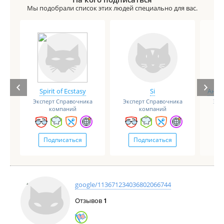
Мы подобрали список этих людей специально для вас.
Ноябрь 2020
Spirit of Ecstasy
Si
Анге
Эксперт Справочника
Эксперт Справочника
Экс
компаний
компаний
Подписаться
Подписаться
Октябрь 2020
google/113671234036802066744
Отзывов
1