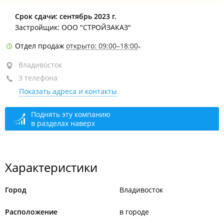
пр-т 100-летия Владивостока, 163
Срок сдачи: сентябрь 2023 г.
Застройщик: ООО "СТРОЙЗАКАЗ"
Отдел продаж
открыто: 09:00–18:00
Владивосток
3 телефона
Показать адреса и контакты
Поднять эту компанию
в разделах наверх
Характеристики
Город
Владивосток
Расположение
в городе