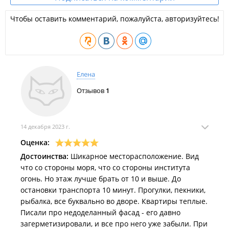
Основной вход в здание осуществляется с западной стороны.
Февраль 2023
Чтобы оставить комментарий, пожалуйста, авторизуйтесь!
На каждом типовом этаже размещено по 18 однокомнатных
квартир. На первом этаже на отм.
0,00, что соответствует абсолютной отметке +34,65, распол
назначения: продовольственный магазин, салон
красоты, детский игровой центр. А так же
Елена
входная группа с помещениями общего назначения жилого дом
помещением
Отзывов
1
охраны, комнатой уборочного инвентаря, колясочной, помещ
Январь 2023
лифтовым холлом, техническими помещениями для
прокладки инженерных коммуникаций.
14 декабря 2023 г.
Встроено –
Оценка:
пристроенная двухуровневая открытая автостоянка находится
Достоинства:
Шикарное месторасположение. Вид
стороны. Количество парковочных мест в здании
что со стороны моря, что со стороны института
автостоянки – 157 а/м; количество парковочных мест на
огонь. Но этаж лучше брать от 10 и выше. До
эксплуатируемой кровле – 19 а/м. (Всего 176). Учитывая
Декабрь 2022
остановки транспорта 10 минут. Прогулки, пекники,
перепад отметок по продольным фасадам, автостоянка
рыбалка, все буквально во дворе. Квартиры теплые.
относится к открытому типу
Писали про недоделанный фасад - его давно
комплекса и частично заходит под жилой корпус.
загерметизировали, и все про него уже забыли. При
Надземные этажи жилого дома соединяются 2-мя