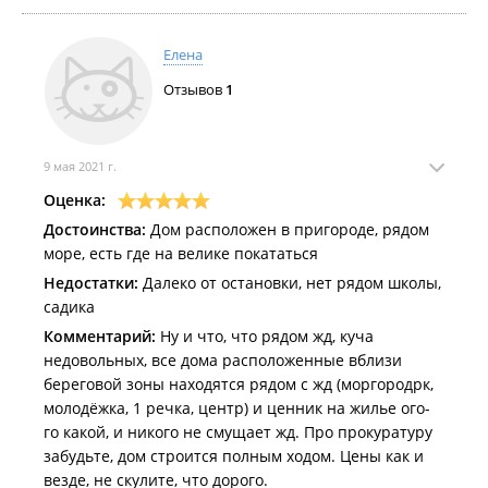
Комментарий:
Подумайте хорошенько, прежде чем
рассматривать этот ЖК для жизни. Заявлено, что
Январь 2020
это комфорт класс, а по факту - эконом. Из моего
Елена
личного ежедневного наблюдения за этой стройкой
Отзывов
1
- плюсы и минусы этого ЖК.
9 мая 2021 г.
Оценка:
Достоинства:
Дом расположен в пригороде, рядом
Декабрь 2019
море, есть где на велике покататься
Недостатки:
Далеко от остановки, нет рядом школы,
садика
Комментарий:
Ну и что, что рядом жд, куча
недовольных, все дома расположенные вблизи
береговой зоны находятся рядом с жд (моргородрк,
молодёжка, 1 речка, центр) и ценник на жилье ого-
Ноябрь 2019
го какой, и никого не смущает жд. Про прокуратуру
забудьте, дом строится полным ходом. Цены как и
везде, не скулите, что дорого.