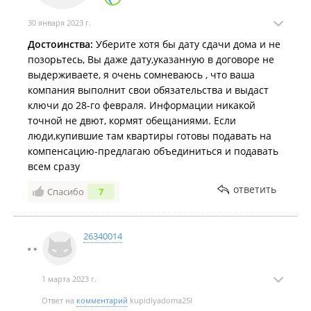
30 января 2023 г.
Достоинства:
Уберите хотя бы дату сдачи дома и не
позорьтесь, Вы даже дату,указанную в договоре не
выдерживаете, я очень сомневаюсь , что ваша
компания выполнит свои обязательства и выдаст
ключи до 28-го февраля. Информации никакой
Апрель 2021
точной не двют, кормят обещаниями. Если
люди,купившие там квартиры готовы подавать на
компенсацию-предлагаю объединиться и подавать
всем сразу
ответить
Спасибо
7
Март 2021
26340014
1 марта 2023 г.
Ответ на
комментарий
kupidlyadoma25l