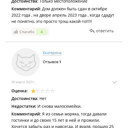
Достоинства:
Только местоположение
Потолок технической
Комментарий:
Дом должен быть сдан в октябре
части подвала и вспомогательных помещений –
2022 года , на дворе апрель 2023 года , когда сдадут
окраска водоэмульсионными красителями;
не понятно, это просто трэш какой-то!!!!!
Отделка жилой части дома (квартиры) выполняется по
ответить
Спасибо
4
индивидуальным проектам;
Декабрь 2021
Отопление жилого здания электрическое;
Горячее водоснабжение здания запроектировано от
Екатерина
местных накопительных электрических
Отзывов
1
водонагревателей, установленных в санузлах и
комнатах уборочного инвентаря.
Автостоянка неотапливаемая.
30 марта 2023 г.
Ноябрь 2021
Помещения с повышенной шумностью (машинное отделение л
Оценка:
ИТП, насосные) вынесены в подземные этажи и на верхний
Достоинства:
Нет
технический этаж.Подвесные потолки в вестибюле
Недостатки:
И снова малосемейки.
выполняются со звукоизоляцией.
Комментарий:
Я из семьи моряка, тогда давали
Шахты лифтов не примыкают к жилым комнатам.
гостинки и до своих 15 лет в ней и прожили.
Хочется забыть раз и навсегда. И вуаля, прошло 25
Для предоставления комплекса телекоммуникационных