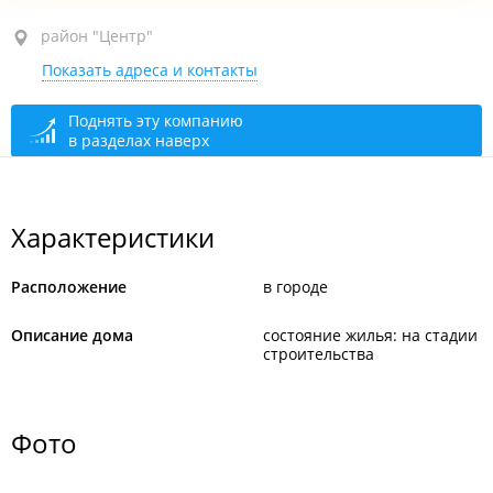
район "Центр", ул. Гоголя, 35 стр. 1
район "Центр"
Показать адреса и контакты
Поднять эту компанию
в разделах наверх
Характеристики
Расположение
в городе
Описание дома
состояние жилья: на стадии
строительства
Фото