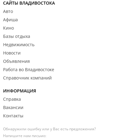
Март 2019
САЙТЫ ВЛАДИВОСТОКА
Авто
Афиша
Кино
Базы отдыха
Недвижимость
Новости
Планировки
Объявления
Работа во Владивостоке
Справочник компаний
ИНФОРМАЦИЯ
Справка
Дизайн-проект
Вакансии
Контакты
Обнаружили ошибку или у Вас есть предложения?
Напишите нам письмо: