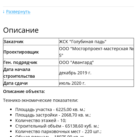
Развернуть
Описание
Заказчик
ЖСК "Голубиная падь"
Сентябрь 2020
ООО "Мосгорпроект-мастерская №
Проектировщик
5"
Ген. подрядчик
ООО "Авангард"
Дата начала
декабрь 2019 г.
строительства
Дата сдачи
июль 2020 г.
Описание объекта:
Июнь 2020
Технико-экномические показатели:
Площадь участка - 6225,00 кв. м.;
Площадь застройки - 2068,70 кв. м.;
Количество этажей - 10;
Строительный объём - 65138,60 куб. м.;
Количество парковочных мест - 220 шт.;
Общая площадь - 18075,00 кв. м.