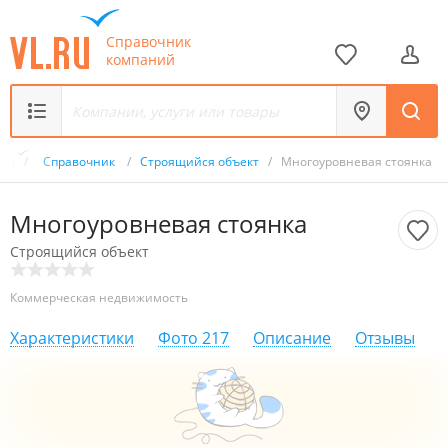
Справочник
компаний
.ru
/
Справочник
/
Строящийся объект
/
Многоуровневая стоянка
Многоуровневая стоянка
Строящийся объект
Коммерческая недвижимость
Характеристики
Фото
217
Описание
Отзывы