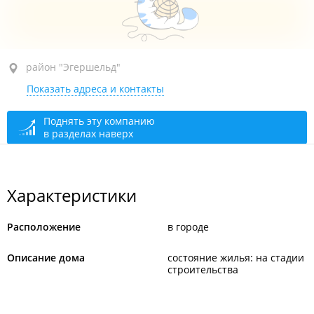
район "Эгершельд", ул. Крыгина, 31
район "Эгершельд"
Показать адреса и контакты
Поднять эту компанию
в разделах наверх
Характеристики
Расположение
в городе
Описание дома
состояние жилья: на стадии
строительства