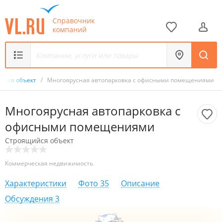
Справочник
компаний
ийся объект
/
Многоярусная автопарковка с офисными помещениями
Многоярусная автопарковка с
офисными помещениями
Строящийся объект
Коммерческая недвижимость
Характеристики
Фото
35
Описание
Обсуждения
3