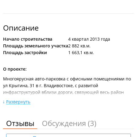
Описание
Начало строительства
4 квартал 2013 года
Площадь земельного участка
2 882 кв.м.
Площадь застройки
1 663,1 кв.м.
О проекте:
Многоярусная авто-парковка с офисными помещениями по
ул Крыгина, 31 в г. Владивостоке, с развитой
инфраструктурой вблизи дороги, связующей весь район
Эгершельда г. Владивостока.
Развернуть
Администрацией г. Владивостока 01.11.2013
предпринимателю выдано разрешение на строительство №
Отзывы
Обсуждения
(3)
RU25304000-94/2013 объекта капитального строительства –
Многоярусная автопарковка с офисными помещениями по
ул. Крыгина, 31 в г. Владивостоке.