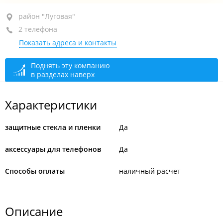
район "Луговая", ул. Луговая, 21
район "Луговая"
2 телефона
+7 (423) 205-22-08
Показать адреса и контакты
+7 (423) 239-60-77
сегодня закрыто
Поднять эту компанию
в разделах наверх
Характеристики
защитные стекла и пленки
Да
аксессуары для телефонов
Да
Способы оплаты
наличный расчёт
Описание