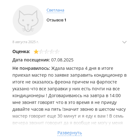
Светлана
Отзывов
1
8 августа 2025 г.
Оценка:
Дата посещения:
07.08.2025
Не понравилось:
Ждала мастера 4 дня в итоге
приехал мастер по заявке заправить кондиционер в
итоге не оказалось фреона причем на фарпосте
указано что все заправки у них есть почти на все
кондиционеры ! Договариваюсь на завтра в 14:00
мне звонят говорят что в это время я не приеду
давайте часов на пять !значит звоню в шестом часу
мастер говорит еще 30 минут и я еду к вам ! В семь
вечера звонит говорит да я вообще не могу у меня
монтаж еще я говорю я жду вас ! Второй день !
Развернуть
Сейчас он говорит что после десяти вечера !