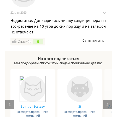
22 мая 2023 г.
Недостатки:
Договорились чистку кондиционера на
воскресенье на 10 утра до сих пор жду и на телефон
не отвечают
ответить
Спасибо
5
На кого подписаться
Мы подобрали список этих людей специально для вас.
Spirit of Ecstasy
Si
Анге
Эксперт Справочника
Эксперт Справочника
Экс
компаний
компаний