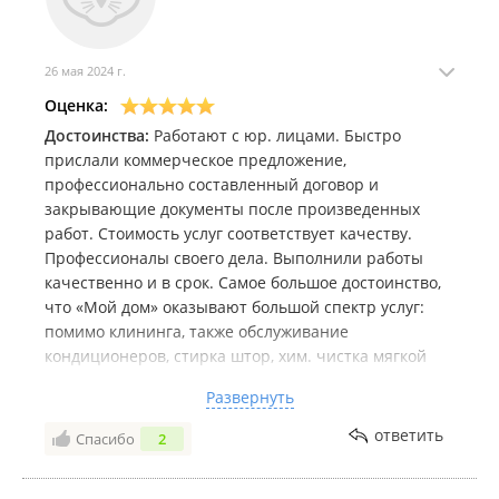
26 мая 2024 г.
Оценка:
Достоинства:
Работают с юр. лицами. Быстро
прислали коммерческое предложение,
профессионально составленный договор и
закрывающие документы после произведенных
работ. Стоимость услуг соответствует качеству.
Профессионалы своего дела. Выполнили работы
качественно и в срок. Самое большое достоинство,
что «Мой дом» оказывают большой спектр услуг:
помимо клининга, также обслуживание
кондиционеров, стирка штор, хим. чистка мягкой
мебели, а также мойка фасадов и рольставней, что
Развернуть
позволяет заключить один договор на комплексную
уборку помещения. Что немаловажно, четко
ответить
Спасибо
2
реагируют на замечания и устраняют недостатки.
Адекватный руководитель, с которым можно