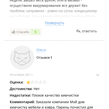
недели, вышел весь фреон, опять вызвал -
осуществили вакуумирование все держит без
проблем, заправили - ровно на сутки, кондиционер
не работает. Как сказали специалисты весь фреон
выходит через алюминиевый трубки. Вывод один -
Развернуть
квалификации и опыта никакого, что сделать -
ответить
Спасибо
5
заправить - не вопрос. А последствия от нас не
зависят. Крайне не доволен. результат ноль -
деньги потрачены впустую. Замена кондиционера.
Ольга
Отзывов
1
28 октября 2021 г.
Оценка:
Достоинства:
Нет
Недостатки:
Плохое качество химчистки
Комментарий:
Заказали компании Мой дом
химчистку мебели и ковра. Парень почистил для