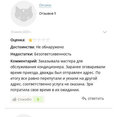
договориться, лично выезжает на объект. Спасибо
Оксана
большое за такое отношение к клиентам.
Отзывов
1
Недостатки:
Не обнаружено
13 июля 2023 г.
Оценка:
Достоинства:
Не обнаружено
Недостатки:
Безответсивенность
Комментарий:
Заказывала мастера для
обслуживания кондиционера. Заранее оговаривали
время приезда, дважды был отправлен адрес. По
итогу все равно перепутали и уехали на другой
адрес, соответственно услуга не оказана. Зря
потратила свое время в их ожидании.
ответить
Спасибо
6