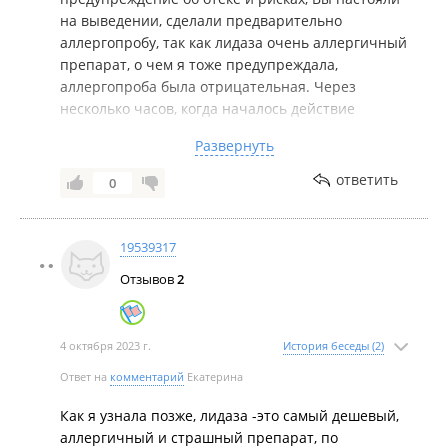
на выведении, сделали предварительно
аллергопробу, так как лидаза очень аллергичный
препарат, о чем я тоже предупреждала,
аллергопроба была отрицательная. Через
несколько часов, когда началось действие
препарата дистанционно, так как была не в
Развернуть
городе, вела Вас до улучшения состояния, на
момент, когда Вы прислали фото отёка, ситуация
ответить
0
была в пределах нормы, отёки от лидазы всегда
схожи с отёком Квинке, назначила
антигистаминные, скорая также назначила
19539317
антигистаминный препарат, во всей ситуации я
Отзывов
2
действовала согласно протоколу, вела Вас до
стабилизации состояния, то что произошла
аллергическая реакция, моей вины нет, это
4 октября 2023 г.
История беседы (2)
особенность организма и никто здесь не
застрахован.
Ответ на
комментарий
Екатерина
Как я узнала позже, лидаза -это самый дешевый,
аллергичный и страшный препарат, по