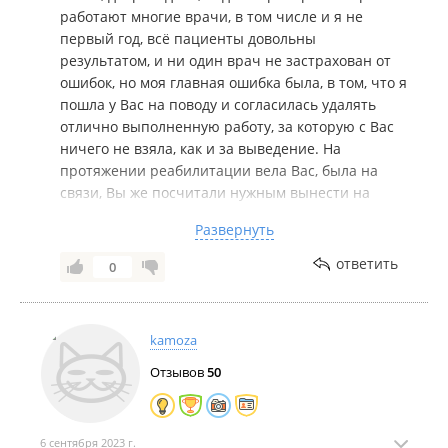
работают многие врачи, в том числе и я не
первый год, всё пациенты довольны
результатом, и ни один врач не застрахован от
ошибок, но моя главная ошибка была, в том, что я
пошла у Вас на поводу и согласилась удалять
отлично выполненную работу, за которую с Вас
ничего не взяла, как и за выведение. На
протяжении реабилитации вела Вас, была на
связи, Вы же посчитали нужным вынести на
общественное порицание своё недовольство, я
Развернуть
прошу искренние извенения за причинённые
неудобства, могу с точностью заверить, что Ваше
ответить
0
полное восстановление наступит без лишних
вмешательств очень скоро.
kamoza
Отзывов
50
6 сентября 2023 г.