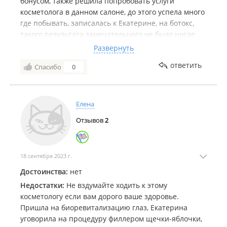
бонусом, также решила попробовать услуги
косметолога в данном салоне, до этого успела много
где побывать, записалась к Екатерине, на ботокс,
такого результата замечательного не было нигде
раньше, морщинки стерлись с моего лица и не
Развернуть
следа не осталось, брови немного приподнялись,
ответить
Спасибо
0
глаза открылись, я довольна и теперь только сюда
за услугами.
Елена
Отзывов
2
18 сентября 2023 г.
Достоинства:
нет
Недостатки:
Не вздумайте ходить к этому
косметологу если вам дорого ваше здоровье.
Пришла на биоревитализацию глаз, Екатерина
уговорила на процедуру филлером щечки-яблочки,