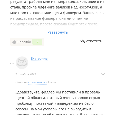
результат работы мне не понравился, красивее я не
стала, просила лифтинга валиков над носогубкой, а
мне просто наполнили щеки филлером. Записалась
на рассасывание филлера, она ни о чем не
предупреждала, просто сказала будет отек после
Лидазы. Через пару часов стало раздувать лицо,
Развернуть
подниматься температура, на мои звонки не
отвечала, на смс с фото лица и что температура
ответить
Спасибо
2
поднялась, говорила норм., скорую вызывать не
нужно, попейте от аллергии.В итоге с температурой
39,7 я промучилась несколько часов, вызов скорой-
Екатерина
диагноз-отек Квинки. Екатерина была абсолютно
хладнокровна, ей плевать на то что от ее рук
2 октября 2023 г.
пострадал человек. Прошло 4 дня, лицо не
вернулось в первоначальное состояние и вопрос
Ответ на
комментарий
Елена
вернется ли моя кожа, после того как я проходила
несколько дней с лицом в два раза больше моего.
Здравствуйте, филлер мы поставили в провалы
Кожа под глазами-раздулась-сдулась, все красное и
щечной области, который очень хорошо скрыл
выглядит ужасно. Лимфоузлы болят, голова, лицо,
проблему, показаний к выведению не было
все как сплошной синяк.
совсем, на мои уговоры его не выводить и
предупреждение об отеке и рисках, Вы настояли