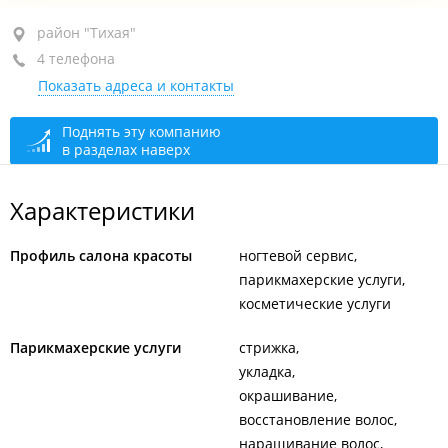
район "Тихая", ул. Сахалинская, 19
район "Тихая"
4 телефона
1-й этаж
Показать адреса и контакты
+7 916 507-36-66
администратор
+7 929 423-65-36
Поднять эту компанию
в разделах наверх
+7 902 553-55-73
+7 953 210-25-13
Характеристики
По предварительной записи
открыто: 08:00–21:00
Профиль салона красоты
ногтевой сервис
парикмахерские услуги
косметические услуги
Парикмахерские услуги
стрижка
укладка
окрашивание
восстановление волос
наращивание волос