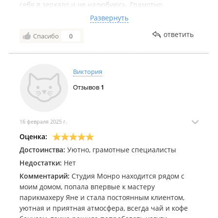
себя в зеркало и не налюбуюсь. Грамотно
объяснила свойства всех препаратов, новинок, о
Развернуть
которых я даже не знала, расписала план
ответить
Спасибо
0
дальнейших действий по полочкам, теперь
намеченным курсом идем к цели по поддержанию
моей молодости и красоты!!!
Виктория
Отзывов
1
16 февраля 2025 г.
Оценка:
Достоинства:
Уютно, грамотные специалисты
Недостатки:
Нет
Комментарий:
Студия Монро находится рядом с
моим домом, попала впервые к мастеру
парикмахеру Яне и стала постоянным клиентом,
уютная и приятная атмосфера, всегда чай и кофе