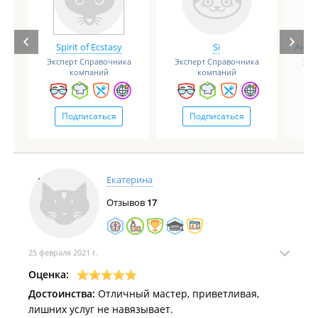
Spirit of Ecstasy
Si
Анге
Эксперт Справочника
Эксперт Справочника
Экс
компаний
компаний
Подписаться
Подписаться
Екатерина
Отзывов
17
25 февраля 2021 г.
Оценка:
Достоинства:
Отличный мастер, приветливая,
лишних услуг не навязывает.