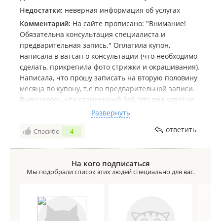
Недостатки:
неверная информация об услугах
Комментарий:
На сайте прописано: "Внимание!
Обязательна консультация специалиста и
предварительная запись." Оплатила купон,
написала в ватсап о консультации (что необходимо
сделать, прикрепила фото стрижки и окрашивания).
Написала, что прошу записать на вторую половину
месяца по купону, т.е по предварительной записи.
Выяснилось, что удлиненный боб (это вид каре) не
входит в список стрижек по купону, окрасить она
Развернуть
тоже не сможет в желаемый цвет.. И вообще,
ответить
Спасибо
4
оказывается упомянутое "Внимание!" означает, что
в стоимость купона входят не все виды стрижек, так
же до оплаты купона обязательно
На кого подписаться
проконсультироваться с мастером о возможности
Мы подобрали список этих людей специально для вас.
применения стрижки/процедуры/способа окраски"
Конечно 60 руб, не великая сумма, решила что по
возврату больше времени потрачу.. Теперь буду
знать в следующий раз, прежде, чем оплачивать
купон..