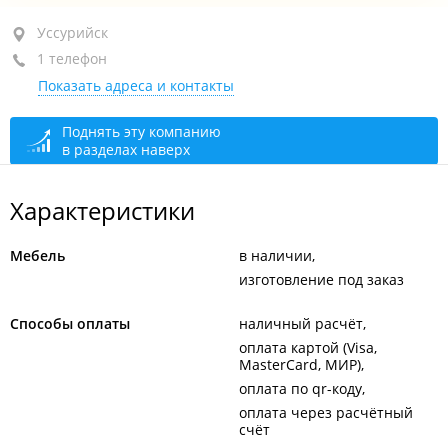
Уссурийск, ул. Калинина, 48
Уссурийск
1 телефон
ТЦ "Оскар", 1-й этаж
Показать адреса и контакты
+7 914 711-98-80
закрыто, откроется в 10:00
Поднять эту компанию
в разделах наверх
Характеристики
Мебель
в наличии
изготовление под заказ
Способы оплаты
наличный расчёт
оплата картой (Visa,
MasterCard, МИР)
оплата по qr-коду
оплата через расчётный
счёт