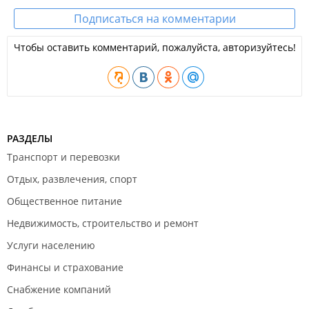
Угловые диваны;
Подписаться на комментарии
Кресла-кровати;
Мягкие кровати — односпальные и двуспальные;
Чтобы оставить комментарий, пожалуйста, авторизуйтесь!
Матрасы различной степени жёсткости.
Мебель можно приобрести как из наличия, так и под заказ с
индивидуальными характеристиками.
Возможно оформление рассрочки от Сбербанка.
ИП Баскова О. А.
РАЗДЕЛЫ
Филиал находится в ТЦ "
Оскар
".
Транспорт и перевозки
Отдых, развлечения, спорт
Общественное питание
Недвижимость, строительство и ремонт
Услуги населению
Финансы и страхование
Снабжение компаний