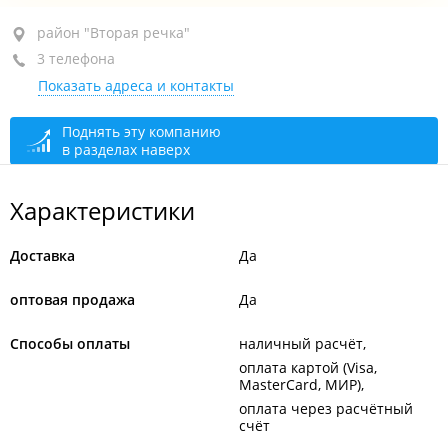
район "Вторая речка", ул. Пархоменко, 4/1
район "Вторая речка"
3 телефона
оф. 36
Показать адреса и контакты
+7 984 150-62-62
+7 994 994-01-96
Поднять эту компанию
в разделах наверх
+7 994 107-56-22
открыто: 09:00–21:00
Характеристики
Доставка
Да
оптовая продажа
Да
Способы оплаты
наличный расчёт
оплата картой (Visa,
MasterCard, МИР)
оплата через расчётный
счёт