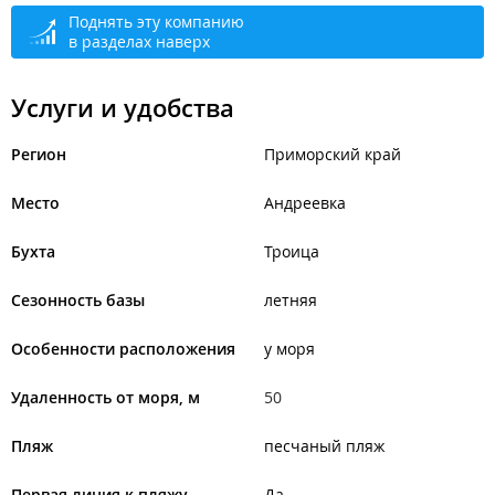
Поднять эту компанию
в разделах наверх
Услуги и удобства
Регион
Приморский край
Место
Андреевка
Бухта
Троица
Сезонность базы
летняя
Особенности расположения
у моря
Удаленность от моря, м
50
Пляж
песчаный пляж
Первая линия к пляжу
Да