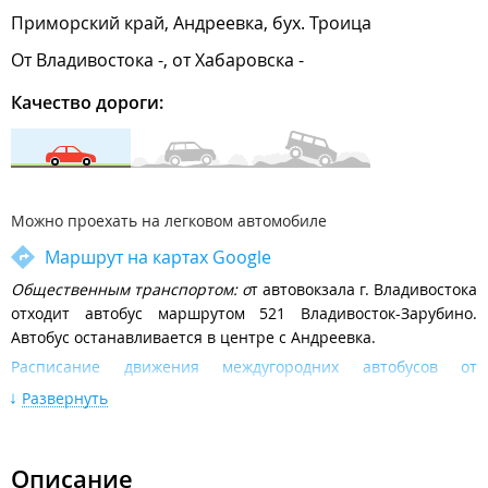
Приморский край, Андреевка, бух. Троица
От Владивостока -, от Хабаровска -
Качество дороги:
Можно проехать на легковом автомобиле
Маршрут на картах Google
Общественным транспортом: о
т автовокзала г. Владивостока
отходит автобус маршрутом 521 Владивосток-Зарубино.
Автобус останавливается в центре с Андреевка.
Расписание движения междугородних автобусов от
автовокзала Владивосток
Развернуть
От 1-го причала г. Владивосток до п. Славянка можно
добраться паромом. Далее автобусом или на такис до
Андреевки.
Описание