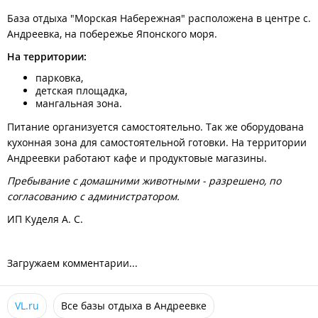
Расписание катеров и паромов
База отдыха "Морская Набережная" расположена в центре с.
Личным автотранспортом:
из Владивостока по трассе М60
Андреевка, на побережье Японского моря.
Владивосток–Уссурийск до поворота на п. Кипарисово (60
км). Далее, следуя указателю, повернуть направо под мост с
На территории:
выездом налево в сторону п. Раздольное (10 км). В
парковка,
Раздольном повернуть налево на мост и далее двигаться в
детская площадка,
сторону п. Краскино по трассе А189 согласно указателям.
мангальная зона.
Далее на развилке (Славянка-Зарубино) повернуть налево
Питание организуется самостоятельно. Так же оборудована
на Зарубино, на доезжая до поселка снова налево на
кухонная зона для самостоятельной готовки. На территории
Андреевку (указатель).
Андреевки работают кафе и продуктовые магазины.
Пребывание с домашними животными - разрешено, по
согласованию с администратором.
ИП Куделя А. С.
Загружаем комментарии...
VL.ru
Все базы отдыха в Андреевке