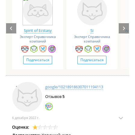
Spirit of Ecstasy
Si
Анге
Эксперт Справочника
Эксперт Справочника
Экс
компаний
компаний
Подписаться
Подписаться
google/102189186307011194113
Отзывов
5
6 декабря 2022 г.
Оценка: