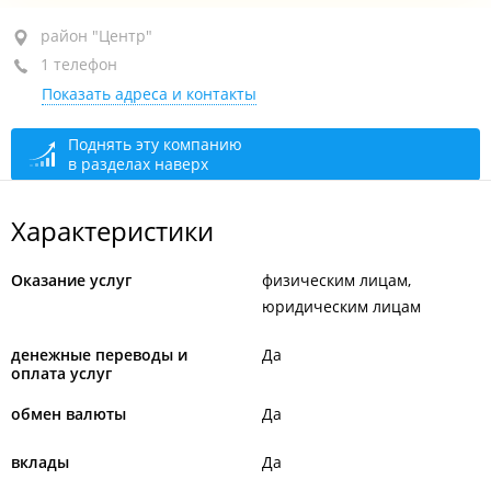
район "Центр", ул. Пушкинская, 40
район "Центр"
1 телефон
сегодня закрыто
Показать адреса и контакты
Поднять эту компанию
в разделах наверх
Характеристики
Оказание услуг
физическим лицам
юридическим лицам
денежные переводы и
Да
оплата услуг
обмен валюты
Да
вклады
Да