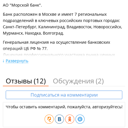
АО "Морской банк".
Банк расположен в Москве и имеет 7 региональных
подразделений в ключевых российских портовых городах:
Санкт-Петербург, Калининград, Владивосток, Новороссийск,
Мурманск, Находка, Волгоград.
Генеральная лицензия на осуществление банковских
операций ЦБ РФ № 77.
Лицензия профессионального участника рынка ценных
Развернуть
бумаг на осуществление депозитарной деятельности № 077-
04853-000100 от 21.03.2001г.
Лицензия профессионального участника рынка ценных
Отзывы
(12)
Обсуждения
(2)
бумаг на осуществление брокерской деятельности № 077-
07706-100000 от 18.05.2004г.
Лицензия профессионального участника рынка ценных
Подписаться на комментарии
бумаг на осуществление дилерской деятельности № 077-
07713-010000 от 18.05.2004г.
Чтобы оставить комментарий, пожалуйста, авторизуйтесь!
Лицензия на осуществление операций с драгоценными
металлами № 77.
Услуги, осуществляемые Филиалом: