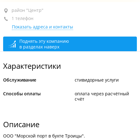
район "Центр", ул. Пологая, 3 стр. 2
район "Центр"
1 телефон
БЦ "Навигатор", 6-й этаж, оф. 601
Показать адреса и контакты
+7 (423) 202-26-13
По предварительному звонку
сегодня закрыто
Поднять эту компанию
в разделах наверх
Характеристики
Обслуживание
стивидорные услуги
Способы оплаты
оплата через расчётный
счёт
Описание
ООО "Морской порт в бухте Троицы".