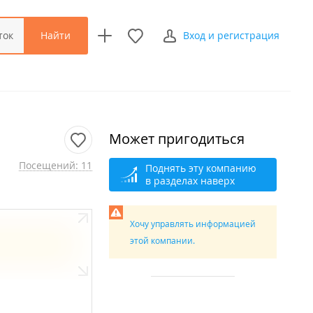
Найти
ток
Вход и регистрация
Может пригодиться
Посещений: 11
Поднять эту компанию
в разделах наверх
Хочу управлять информацией
этой компании.