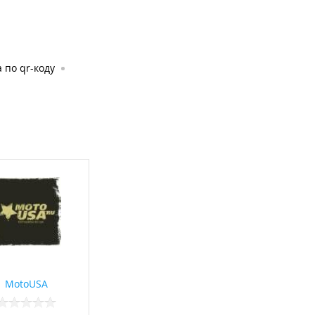
 по qr-коду
MotoUSA