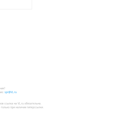
ния?
мо:
spr@VL.ru
лов
ссылка на VL.ru
обязательна.
 только при наличии гиперссылки.