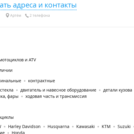
ать адреса и контакты
Артём
2 телефона
мотоциклов и ATV
аличии
гинальные
контрактные
стекла
двигатель и навесное оборудование
детали кузова
ка, фары
ходовая часть и трансмиссия
оциклы
W
Harley Davidson
Husqvarna
Kawasaki
KTM
Suzuki
гие
Honda