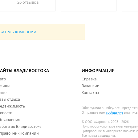
26 отзывов
авитель компании.
САЙТЫ ВЛАДИВОСТОКА
ИНФОРМАЦИЯ
вто
Справка
фиша
Вакансии
ино
Контакты
азы отдыха
едвижимость
Обнаружили ошибку, есть предложе
овости
Отправьте нам
сообщение
или пись
бъявления
© ООО «Фарпост», 2003—2026
абота во Владивостоке
При любом использовании материа
Цитирование в Интернете возможно
правочник компаний
Все права защищены.