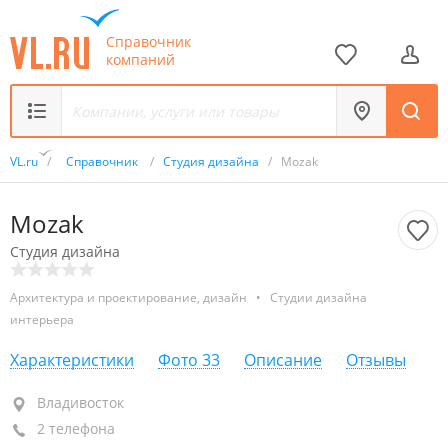
Справочник
компаний
VL.ru
/
Справочник
/
Студия дизайна
/
Mozak
Mozak
Студия дизайна
Архитектура и проектирование, дизайн
•
Студии дизайна
интерьера
Характеристики
Фото
33
Описание
Отзывы
Владивосток
Владивосток
2 телефона
+7 (423) 277-21-84