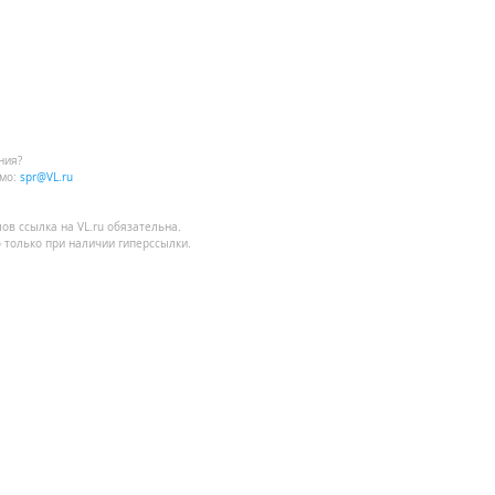
ния?
мо:
spr@VL.ru
лов
ссылка на VL.ru
обязательна.
 только при наличии гиперссылки.