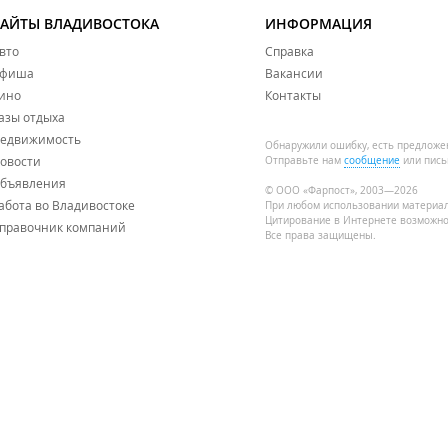
САЙТЫ ВЛАДИВОСТОКА
ИНФОРМАЦИЯ
вто
Справка
фиша
Вакансии
ино
Контакты
азы отдыха
едвижимость
Обнаружили ошибку, есть предложе
овости
Отправьте нам
сообщение
или пись
бъявления
© ООО «Фарпост», 2003—2026
абота во Владивостоке
При любом использовании материа
Цитирование в Интернете возможно
правочник компаний
Все права защищены.