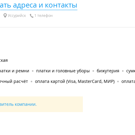
ать адреса и контакты
Уссурийск
1 телефон
ская
чатки и ремни
платки и головные уборы
бижутерия
сум
ичный расчёт
оплата картой (Visa, MasterCard, МИР)
оплата
авитель компании.