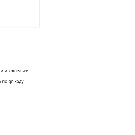
ки и кошельки
 по qr-коду