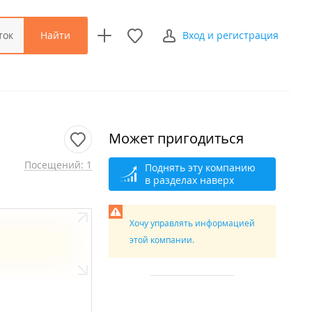
Найти
ток
Вход и регистрация
Может пригодиться
Посещений: 1
Поднять эту компанию
в разделах наверх
Хочу управлять информацией
этой компании.