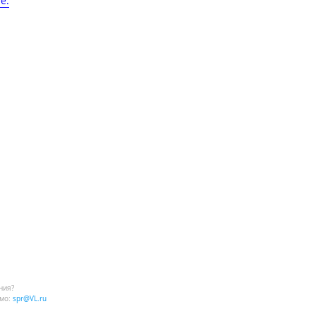
​.
Горной и Народном
ния?
мо:
spr@VL.ru