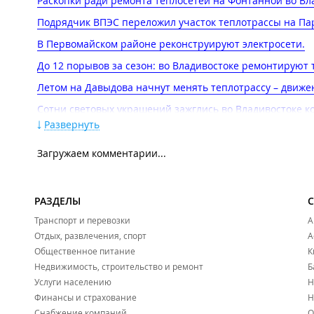
Раскопки ради ремонта теплосетей на Фонтанной во Вла
Подрядчик ВПЭС переложил участок теплотрассы на Пар
В Первомайском районе реконструируют электросети​.
До 12 порывов за сезон: во Владивостоке ремонтируют 
Летом на Давыдова начнут менять теплотрассу – движен
Сотни световых украшений зажглись во Владивостоке ко
Развернуть
ВПЭС переложит в 2026-м более 15 км теплосетей – сам
На нескольких пешеходных переходах и улицах Владиво
Загружаем комментарии...
Масштабные раскопки на теплосетях в 2026 году во Вла
проспекте​.
РАЗДЕЛЫ
На Адмирала Юмашева прорвало трубу – фонтан подним
Транспорт и перевозки
А
Речку Объяснения планируют расчистить и поднять над
Отдых, развлечения, спорт
А
Общественное питание
К
Возле школы для одарённых детей на Заре бьёт фонтан – 
Недвижимость, строительство и ремонт
Б
2025 год
Услуги населению
Н
Уже месяц дорога вдоль ДВФУ по ночам погружается во т
Финансы и страхование
Н
Снабжение компаний
О