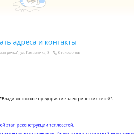
ать адреса и контакты
ая речка", ул. Гамарника, 3
8 телефонов
Владивостокское предприятие электрических сетей".
й этап реконструкции теплосетей​.