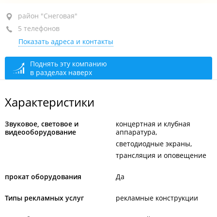
район "Снеговая", ул. Проселочная, 4А
район "Снеговая"
5 телефонов
+7 924 128-67-34
Показать адреса и контакты
+7 914 703-00-81
+7 950 281-73-62
студия звукозаписи
Поднять эту компанию
в разделах наверх
+7 924 320-24-24
запись на репетицию
+7 (423) 273-00-81
Характеристики
закрыто, откроется в 09:00
Звуковое, световое и
концертная и клубная
видеооборудование
аппаратура
светодиодные экраны
трансляция и оповещение
прокат оборудования
Да
Типы рекламных услуг
рекламные конструкции