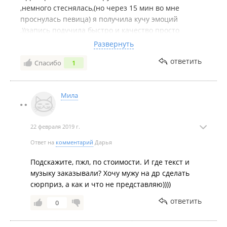
,немного стеснялась,(но через 15 мин во мне
проснулась певица) я получила кучу эмоций
,))запись подучила быстро и качество просто
ошеломило,было приятно иметь с ними дело 💐💐💐
Развернуть
вы крутые ,и с таким подходим, много ещё будет
ответить
Спасибо
1
довольных клиентов
Мила
22 февраля 2019 г.
Ответ на
комментарий
Дарья
Подскажите, пжл, по стоимости. И где текст и
музыку заказывали? Хочу мужу на др сделать
сюрприз, а как и что не представляю))))
ответить
0