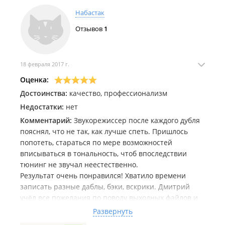
Набастак
Отзывов
1
18 февраля 2017 г.
Оценка:
Достоинства:
качество, профессионализм
Недостатки:
нет
Комментарий:
Звукорежиссер после каждого дубля
пояснял, что не так, как лучше спеть. Пришлось
попотеть, стараться по мере возможностей
вписываться в тональность, чтоб впоследствии
тюнинг не звучал неестественно.
Результат очень понравился! Хватило времени
записать разные даблы, бэки, вскрики. Дмитрий
учёл все пожелания по поводу выходных файлов и
даже бонусом прислал трэк, сведенный из бэков-
Развернуть
вокальных гармоний, звучащий как