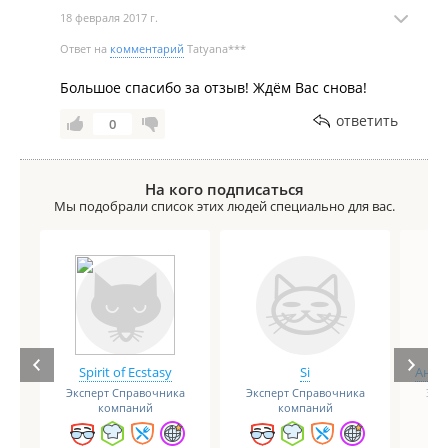
18 февраля 2017 г.
Ответ на
комментарий
Tatyana***
Большое спасибо за отзыв! Ждём Вас снова!
ответить
0
На кого подписаться
Мы подобрали список этих людей специально для вас.
Spirit of Ecstasy
Si
Анге
Эксперт Справочника
Эксперт Справочника
Экс
компаний
компаний