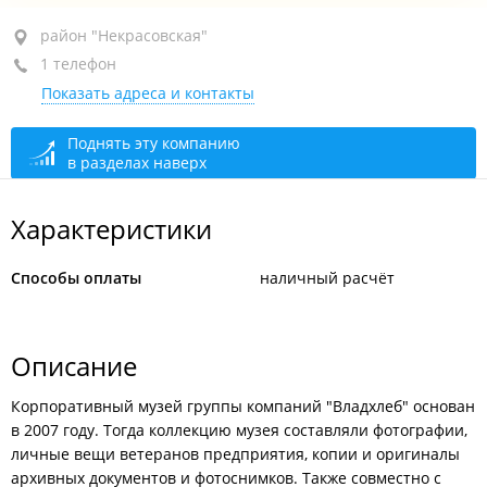
район "Некрасовская", пр-т Народный, 29 стр. 4
район "Некрасовская"
1 телефон
+7 (423) 220-68-23
Показать адреса и контакты
сегодня закрыто
Поднять эту компанию
в разделах наверх
Характеристики
Способы оплаты
наличный расчёт
Описание
Корпоративный музей группы компаний "Владхлеб" основан
в 2007 году. Тогда коллекцию музея составляли фотографии,
личные вещи ветеранов предприятия, копии и оригиналы
архивных документов и фотоснимков. Также совместно с