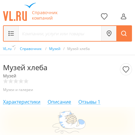
Справочник
компаний
VL.ru
/
Справочник
/
Музей
/
Музей хлеба
Музей хлеба
Музей
Музеи и галереи
Характеристики
Описание
Отзывы
1