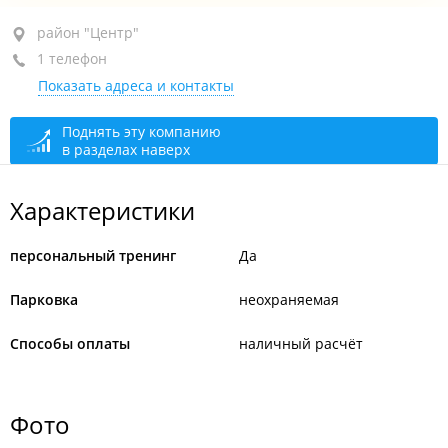
район "Центр", ул. Арсеньева, 4Б
район "Центр"
1 телефон
+7 966 277-44-20
Показать адреса и контакты
сегодня закрыто
Поднять эту компанию
в разделах наверх
Характеристики
персональный тренинг
Да
Парковка
неохраняемая
Способы оплаты
наличный расчёт
Фото