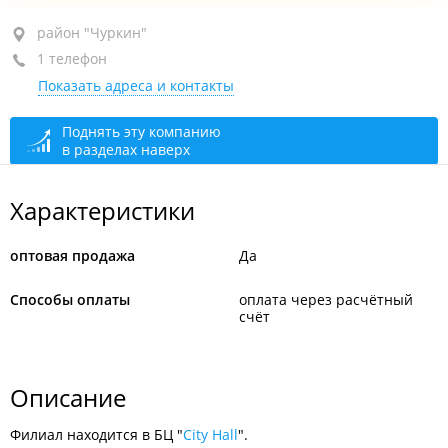
район "Чуркин", ул. Запорожская, 77
район "Чуркин"
1 телефон
БЦ "City Hall"
Показать адреса и контакты
+7 902 916-16-49
сегодня закрыто
Поднять эту компанию
в разделах наверх
Характеристики
оптовая продажа
Да
Способы оплаты
оплата через расчётный
счёт
Описание
Филиал находится в БЦ "
City Hall
".