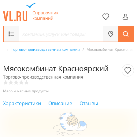
Справочник
компаний
ик
/
Торгово-производственная компания
/
Мясокомбинат Красноярск
Мясокомбинат Красноярский
Торгово-производственная компания
Мясо и мясные продукты
Характеристики
Описание
Отзывы