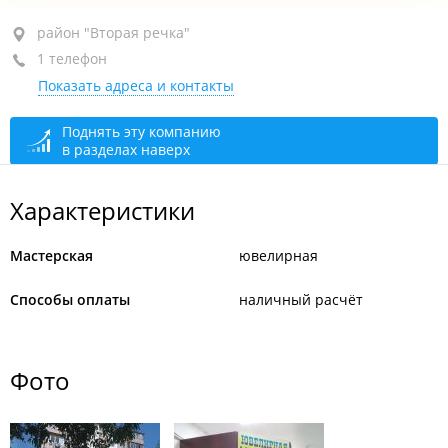
район "Вторая речка", пр-т 100-летия Владивостока,
район "Вторая речка"
109А
1 телефон
Показать адреса и контакты
+7 914 711-66-30
закрыто, откроется в 10:00
Поднять эту компанию
в разделах наверх
Характеристики
Мастерская
ювелирная
Способы оплаты
наличный расчёт
Фото