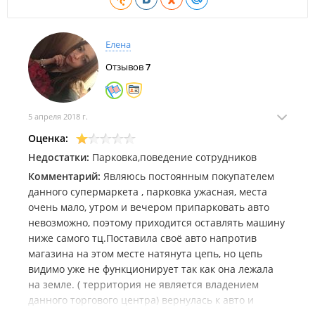
Магазин товаров для активного отдыха "
Удача-центр
";
Аптека "
ДВ-Фарм
";
Елена
Магазин товаров для творчества "
Примхобби
".
Отзывов
7
Магазины цифровой техники:
Магазин цифровой техники "
Topcheck
".
5 апреля 2018 г.
Компании по предоставлению услуг:​​
Оценка:
Салон красоты "
Стрекоза
";
Недостатки:
Парковка,поведение сотрудников
Фотоцентр "
Фото Века
";
Комментарий:
Являюсь постоянным покупателем
данного супермаркета , парковка ужасная, места
Торгово-сервисная компания "
Автономные системы
очень мало, утром и вечером припарковать авто
безопасности
";
невозможно, поэтому приходится оставлять машину
Торгово-сервисная компания "
Надежный компьютер
";
ниже самого тц.Поставила своё авто напротив
магазина на этом месте натянута цепь, но цепь
Компания по дезинсекции "
OzOman
";
видимо уже не функционирует так как она лежала
Служба доставки еды "
Yorokobi
";
на земле. ( территория не является владением
Служба доставки еды "
Wai Mai
".
данного торгового центра) вернулась к авто и