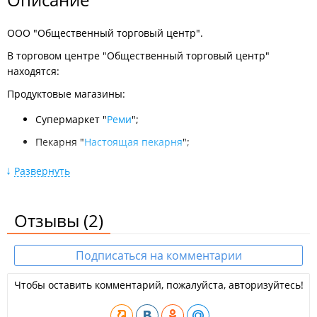
ООО "Общественный торговый центр".
В торговом центре "Общественный торговый центр"
находятся:
Продуктовые магазины:
Супермаркет "
Реми
";
Пекарня "
Настоящая пекарня
";
Магазин разливного пива "
Zа Пивом
";
Развернуть
Магазин разливного пива "
Давай два
".
​Магазины одежды, цветов, товаров для дома, отдыха
Отзывы
(2)
и творчества, аптеки:
Магазин одежды "
Гардероб
";
Подписаться на комментарии
Магазин товаров для дома "
Уютный магазин
";
Чтобы оставить комментарий, пожалуйста, авторизуйтесь!
Универсальный магазин "
Дом нужных вещей
";