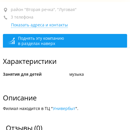
район "Вторая речка", ул. Русская, 46
район "Вторая речка", "Луговая"
3 телефона
ТЦ "Универбыт", 3-й этаж, оф. 318
Показать адреса и контакты
+7 914 674-89-06
По предварительной записи
закрыто, откроется в
Поднять эту компанию
в разделах наверх
10:00
Характеристики
Занятия для детей
музыка
Описание
Филиал находится в ТЦ "
Универбыт
".
Отзывы
(0)