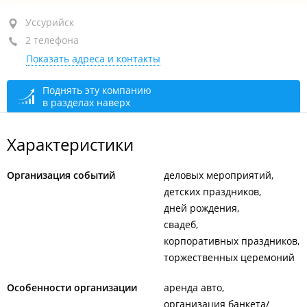
Уссурийск, ул. Выгонная, 12
Уссурийск
2 телефона
1-й этаж
Показать адреса и контакты
+7 914 711-06-70
+7 994 994-96-70
Поднять эту компанию
в разделах наверх
открыто: 10:00–18:00
Характеристики
Организация событий
деловых мероприятий
детских праздников
дней рождения
свадеб
корпоративных праздников
торжественных церемоний
Особенности организации
аренда авто
организация банкета/