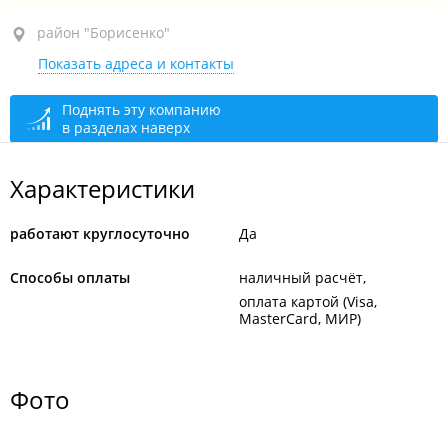
район "Борисенко", ул. Сафонова, 26 стр. 3
район "Борисенко"
Показать адреса и контакты
1-й этаж
круглосуточно
Поднять эту компанию
в разделах наверх
Характеристики
работают круглосуточно
Да
Способы оплаты
наличный расчёт
оплата картой (Visa,
MasterCard, МИР)
Фото