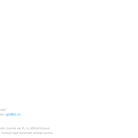
ния?
мо:
spr@VL.ru
лов
ссылка на VL.ru
обязательна.
 только при наличии гиперссылки.