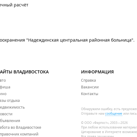
ичный расчёт
оохранения "Надеждинская центральная районная больница".
САЙТЫ ВЛАДИВОСТОКА
ИНФОРМАЦИЯ
вто
Справка
фиша
Вакансии
ино
Контакты
азы отдыха
едвижимость
Обнаружили ошибку, есть предложе
овости
Отправьте нам
сообщение
или пись
бъявления
© ООО «Фарпост», 2003—2026
абота во Владивостоке
При любом использовании материа
Цитирование в Интернете возможно
правочник компаний
Все права защищены.