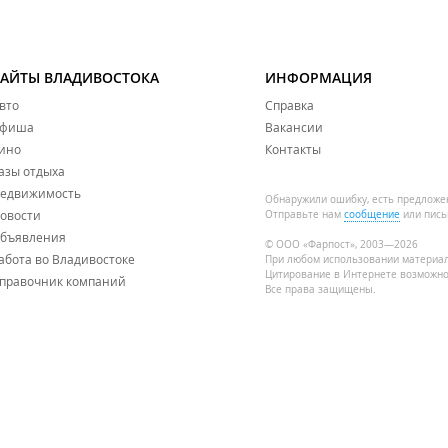
САЙТЫ ВЛАДИВОСТОКА
ИНФОРМАЦИЯ
вто
Справка
фиша
Вакансии
ино
Контакты
азы отдыха
едвижимость
Обнаружили ошибку, есть предложе
овости
Отправьте нам
сообщение
или пись
бъявления
© ООО «Фарпост», 2003—2026
абота во Владивостоке
При любом использовании материа
Цитирование в Интернете возможно
правочник компаний
Все права защищены.