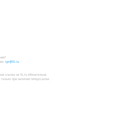
ния?
мо:
spr@VL.ru
лов
ссылка на VL.ru
обязательна.
 только при наличии гиперссылки.