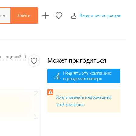
Найти
ток
Вход и регистрация
осещений: 1
Может пригодиться
Поднять эту компанию
в разделах наверх
Хочу управлять информацией
этой компании.