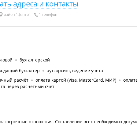
ать адреса и контакты
район "Центр"
1 телефон
оговой
бухгалтерской
ходящий бухгалтер
аутсорсинг, ведение учета
ичный расчёт
оплата картой (Visa, MasterCard, МИР)
оплата
та через расчётный счёт
 долгосрочные отношения. Составление всех необходимых докуме