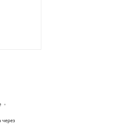
е
а через