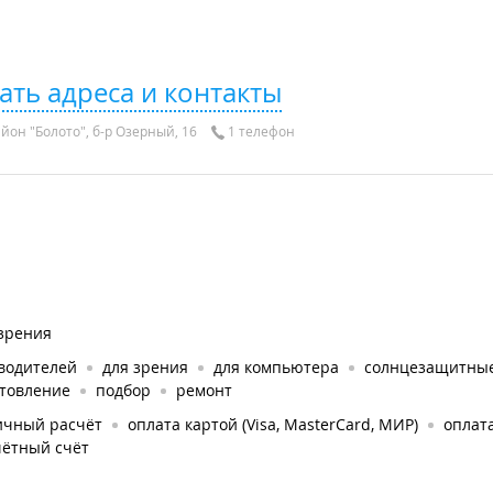
ать адреса и контакты
йон "Болото", б-р Озерный, 16
1 телефон
 зрения
 водителей
для зрения
для компьютера
солнцезащитны
отовление
подбор
ремонт
ичный расчёт
оплата картой (Visa, MasterCard, МИР)
оплат
чётный счёт