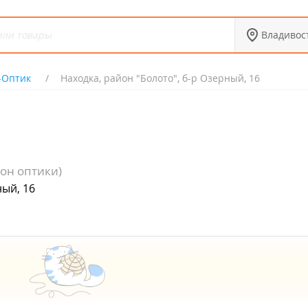
Владивос
-Оптик
Находка, район "Болото", б-р Озерный, 16
лон оптики)
ный, 16