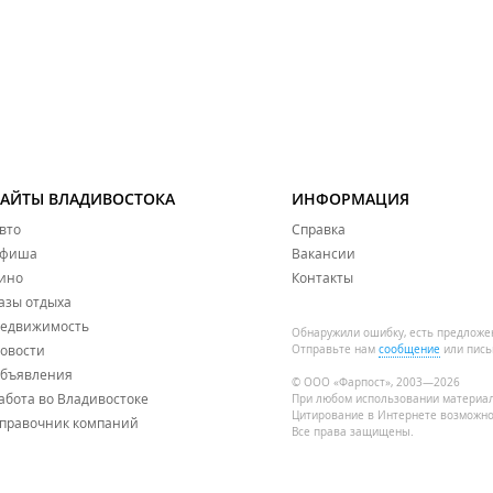
САЙТЫ ВЛАДИВОСТОКА
ИНФОРМАЦИЯ
вто
Справка
фиша
Вакансии
ино
Контакты
азы отдыха
едвижимость
Обнаружили ошибку, есть предложе
овости
Отправьте нам
сообщение
или пись
бъявления
© ООО «Фарпост», 2003—2026
абота во Владивостоке
При любом использовании материа
Цитирование в Интернете возможно
правочник компаний
Все права защищены.