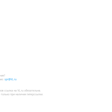
ния?
мо:
spr@VL.ru
лов
ссылка на VL.ru
обязательна.
 только при наличии гиперссылки.