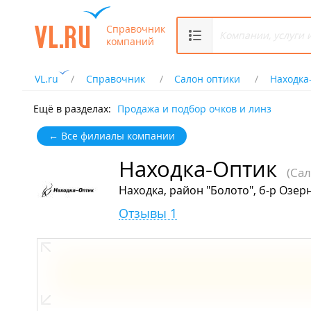
Справочник
компаний
VL.ru
Справочник
Салон оптики
Находка
Ещё в разделах:
Продажа и подбор очков и линз
← Все филиалы компании
Находка-Оптик
(Са
Находка, район "Болото", б-р Озер
Отзывы 1