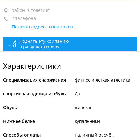
район "Столетие", пр-т 100-летия Владивостока, 40
район "Столетие"
2 телефона
ТЦ "Сотка", 3-й этаж, пав. 313
Показать адреса и контакты
+7 924 240-56-33
+7 914 790-07-71
Поднять эту компанию
в разделах наверх
открыто, закроется через 37 мин.
Характеристики
Специализация снаряжения
фитнес и легкая атлетика
спортивная одежда и обувь
Да
Обувь
женская
Нижнее белье
купальники
Способы оплаты
наличный расчёт