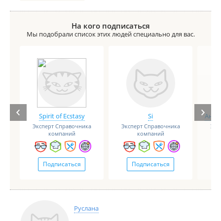
На кого подписаться
Мы подобрали список этих людей специально для вас.
Spirit of Ecstasy
Si
Анге
Эксперт Справочника
Эксперт Справочника
Экс
компаний
компаний
Подписаться
Подписаться
Руслана