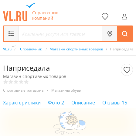
Справочник
компаний
VL.ru
/
Справочник
/
Магазин спортивных товаров
/
Наприседала
Наприседала
Магазин спортивных товаров
Спортивные магазины
•
Магазины обуви
Характеристики
Фото
2
Описание
Отзывы
15