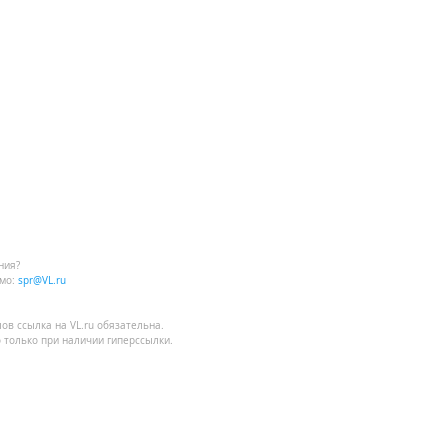
ния?
мо:
spr@VL.ru
лов
ссылка на VL.ru
обязательна.
 только при наличии гиперссылки.