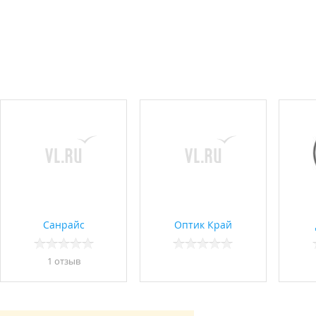
Санрайс
Оптик Край
1 отзыв