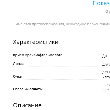
Показ
р
Имеются противопоказания, необходимо проконсульти
Характеристики
прием врача-офтальмолога
Да
Линзы
для
для
Очки
изг
нал
Способы оплаты
рас
Описание