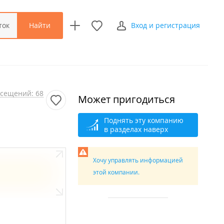
Найти
ток
Вход и регистрация
сещений: 68
Может пригодиться
Поднять эту компанию
в разделах наверх
Хочу управлять информацией
этой компании.