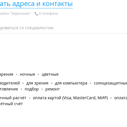
ать адреса и контакты
айон "Борисенко"
4 телефона
роваться со специалистом.
 зрения
ночные
цветные
 водителей
для зрения
для компьютера
солнцезащитны
отовление
подбор
ремонт
ичный расчёт
оплата картой (Visa, MasterCard, МИР)
оплат
чётный счёт