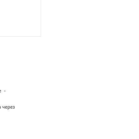
е
а через