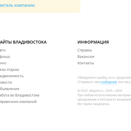
авитель компании.
САЙТЫ ВЛАДИВОСТОКА
ИНФОРМАЦИЯ
вто
Справка
фиша
Вакансии
ино
Контакты
азы отдыха
едвижимость
Обнаружили ошибку, есть предложе
овости
Отправьте нам
сообщение
или пись
бъявления
© ООО «Фарпост», 2003—2026
абота во Владивостоке
При любом использовании материа
Цитирование в Интернете возможно
правочник компаний
Все права защищены.