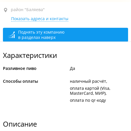
район "Баляева", ул. Баляева, 35 стр. 2
район "Баляева"
Показать адреса и контакты
закрыто, откроется в 10:00
Поднять эту компанию
в разделах наверх
Характеристики
Разливное пиво
Да
Способы оплаты
наличный расчёт
оплата картой (Visa,
MasterCard, МИР)
оплата по qr-коду
Описание