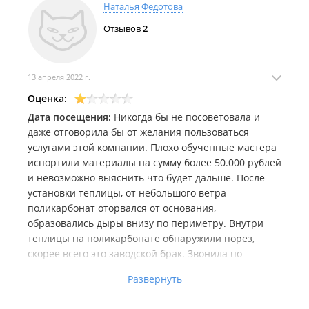
Наталья Федотова
Отзывов
2
13 апреля 2022 г.
Оценка:
Дата посещения:
Никогда бы не посоветовала и
даже отговорила бы от желания пользоваться
услугами этой компании. Плохо обученные мастера
испортили материалы на сумму более 50.000 рублей
и невозможно выяснить что будет дальше. После
установки теплицы, от небольшого ветра
поликарбонат оторвался от основания,
образовались дыры внизу по периметру. Внутри
теплицы на поликарбонате обнаружили порез,
скорее всего это заводской брак. Звонила по
указанным номерам, выслушивают, обещают
Развернуть
перезвонить и ничего... Какой-то бег по кругу.
Безобразное обслуживание, безответственное