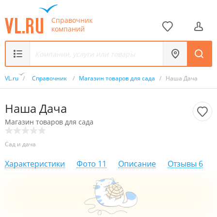
Справочник
компаний
VL.ru
/
Справочник
/
Магазин товаров для сада
/
Наша Дача
Наша Дача
Магазин товаров для сада
Сад и дача
Характеристики
Фото
11
Описание
Отзывы
6