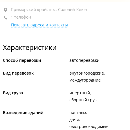
Приморский край, пос. Соловей-Ключ, ул. Светлая, 1
Приморский край, пос. Соловей-Ключ
1 телефон
ТЦ "Соловей-Ключ"
Показать адреса и контакты
+7 908 963-18-18
открыто: 09:00–20:00
Характеристики
Способ перевозки
автоперевозки
Вид перевозок
внутригородские
междугородние
Вид груза
инертный
сборный груз
Возведение зданий
частных
дачи
быстровозводимые