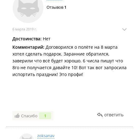
только на ранний подъём, дело в том, как мне
Отзывов
1
обьяснили, с восходом солнца усиливается ветер и
по соображениям безопасности мы должны были
успеть до этого усиления. Ну и второй момент, я не
6 марта 2019 г.
знаю как добиться таких сияющих глаз и восторга
своей половинки после этого мероприятия, такие
Достоинства:
Нет
эмоции трудно получить и они не забываемые.
Комментарий:
Договорился о полёте на 8 марта
Спасибо ребята!!!!!
хотел сделать подарок. Заранние обратился,
заверили что всё будет хорошо. 6 числа пишут что
8го не получается давайте 10! Вот так вот запросила
испортить праздник! Это профи!
ответить
Спасибо
1
zoksanav