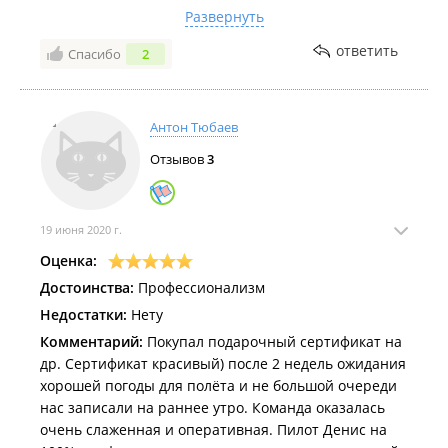
Мало того, что летом они летают либо в 5 утра, либо
Развернуть
в 18 вечера, так и в это время полетов фактически
ответить
Спасибо
2
нет, то облачность, то морось, то ветер.
В общем, за идею "пять", поскольку в крае полетов
на воздушных шарах больше нигде нет, за
реализацию - "единица".
Антон Тюбаев
Отзывов
3
19 июня 2020 г.
Оценка:
Достоинства:
Профессионализм
Недостатки:
Нету
Комментарий:
Покупал подарочный сертификат на
др. Сертификат красивый) после 2 недель ожидания
хорошей погоды для полёта и не большой очереди
нас записали на раннее утро. Команда оказалась
очень слаженная и оперативная. Пилот Денис на