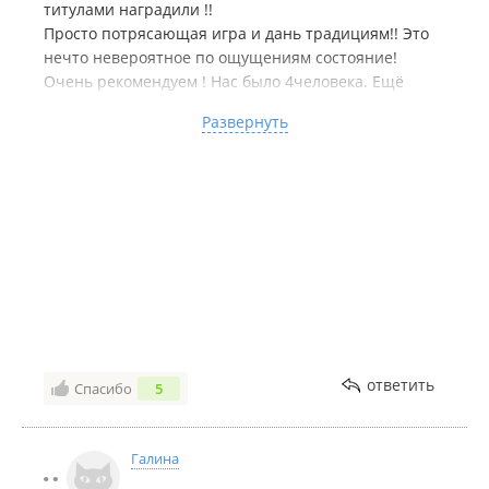
титулами наградили !!
Просто потрясающая игра и дань традициям!! Это
нечто невероятное по ощущениям состояние!
Очень рекомендуем ! Нас было 4человека. Ещё
зимой с этой командой полетим! Хочется
Развернуть
возвращаться именно к таким коллективам.
Ребята, вам хороших позитивных пассажиров!!!
А все злопыхатели пусть зло пыхают и дальше, себе
хуже делают же, глупые...
Недостатки:
Я не нашла такого, честно....
ответить
Спасибо
5
Галина