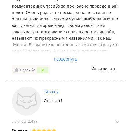
Комментарий:
Спасибо за прекрасно проведённый
полет. Очень рада, что несмотря на негативные
отзывы, доверилась своему чутью, выбрала именно
вас- людей, которые живут своим делом, сами
заказывают изготовление своих шаров, их дизайн,
называют их прекрасными названиями, как наш
-Мечта. Вы дарите качественные эмоции, страхуете
нашу безопасность. А ещё с нами летит пилот (
забыла правильно название профессии...)
Развернуть
международного уровня Денис, с которым не
ответить
Спасибо
2
страшно и интересно: чего стоит только пролететь
над самыми кронами деревьев, черпануть дном
корзины воду... ещё и незаметно фотографирует и
видео снимает ))) А видеоролик в конце- это просто
Татьяна
восторг. В общем, оставила свои восторженные
Отзывов
1
отзывы в Инстаграм, Вац ап, где только могла.
Желаю вам впереди миллион полетов с
замечательными благодарными, восторженными (
как мы) клиентами, ну и немножко подняла вашу
7 октября 2019 г.
конкурентоспособность, надеюсь ))) Ещё раз
Оценка: