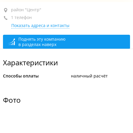
район "Центр", ул. Нижнепортовая, 1
район "Центр"
1 телефон
+7 924 422-22-29
Показать адреса и контакты
сегодня закрыто
Поднять эту компанию
в разделах наверх
Характеристики
Способы оплаты
наличный расчёт
Фото