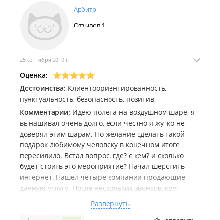
красоту раньше полёта)))
Арбитр
Отзывов
1
25 сентября 2019 г.
Оценка:
Достоинства:
Клиентоориентированность,
пунктуальность, безопасность, позитив
Комментарий:
Идею полета на воздушном шаре, я
вынашивал очень долго, если честно я жутко не
доверял этим шарам. Но желание сделать такой
подарок любимому человеку в конечном итоге
пересилило. Встал вопрос, где? с кем? и сколько
будет стоить это мероприятие? Начал шерстить
интернет. Нашел четыре компании продающие
данную услугу. После нескольких звонков, круг
сузился до двух, т.к две компании являются
Развернуть
посредниками, и только две компании