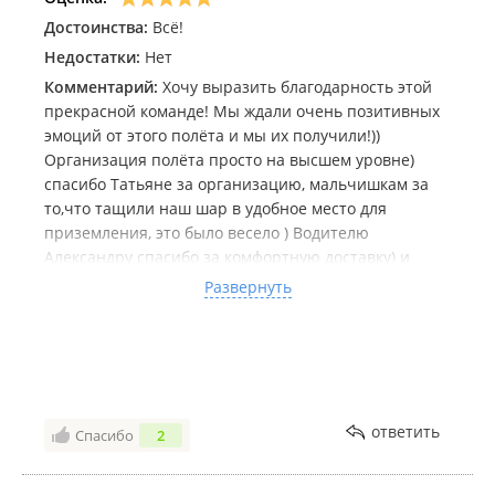
Спасибо за такую память на всю жизнь 🙏🏻
Достоинства:
Всё!
Недостатки:
Нет
Комментарий:
Хочу выразить благодарность этой
прекрасной команде! Мы ждали очень позитивных
эмоций от этого полёта и мы их получили!))
Организация полёта просто на высшем уровне)
спасибо Татьяне за организацию, мальчишкам за
то,что тащили наш шар в удобное место для
приземления, это было весело ) Водителю
Александру спасибо за комфортную доставку) и
конечно же, благодарю нашего пилота Дениса!
Развернуть
Рядом с таким опытным и знающим своё дело
человеком вообще ни капельки не страшно) очень
много интересного рассказал и показал во время
полёта)хорошо, когда не только полёт прекрасный ,
но ещё и приятный человек на борту, от которого
многое зависит ) Спасибо большое за всё!) Думаю ,
ответить
Спасибо
2
ещё полетаем ))) много фото загружать не
буду,чтобы вновь прибывшие не увидели всю эту