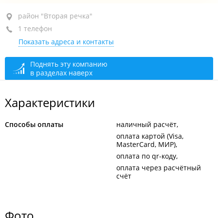
район "Вторая речка", ул. Русская, 57Б стр. 2
район "Вторая речка"
1 телефон
1-й этаж
Показать адреса и контакты
+7 914 654-66-82
открыто: 07:00–24:00
Поднять эту компанию
в разделах наверх
Характеристики
Способы оплаты
наличный расчёт
оплата картой (Visa,
MasterCard, МИР)
оплата по qr-коду
оплата через расчётный
счёт
Фото