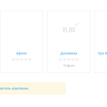
Афоня
Динамика
Про 
10 фото
авитель компании.