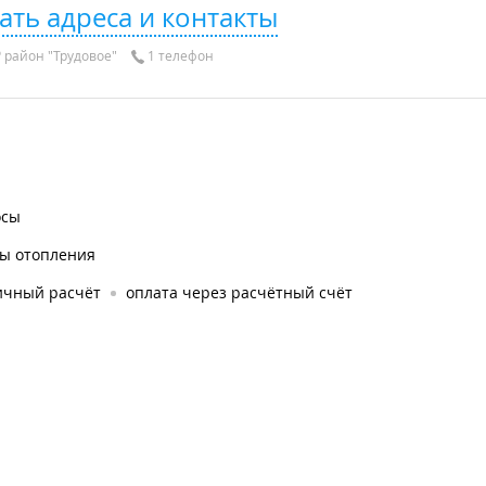
ать адреса и контакты
район "Трудовое"
1 телефон
осы
лы отопления
ичный расчёт
оплата через расчётный счёт