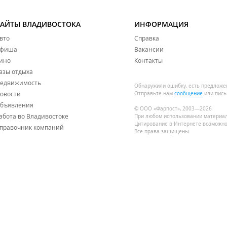
САЙТЫ ВЛАДИВОСТОКА
ИНФОРМАЦИЯ
вто
Справка
фиша
Вакансии
ино
Контакты
азы отдыха
едвижимость
Обнаружили ошибку, есть предложе
овости
Отправьте нам
сообщение
или пись
бъявления
© ООО «Фарпост», 2003—2026
абота во Владивостоке
При любом использовании материа
Цитирование в Интернете возможно
правочник компаний
Все права защищены.