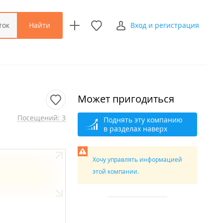
Найти
ток
Вход и регистрация
Может пригодиться
Посещений: 3
Поднять эту компанию
в разделах наверх
Хочу управлять информацией
этой компании.