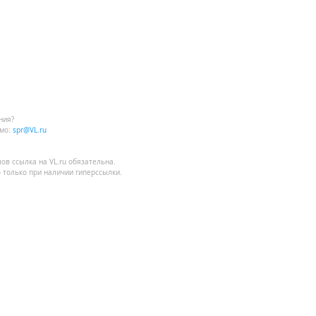
ния?
мо:
spr@VL.ru
лов
ссылка на VL.ru
обязательна.
 только при наличии гиперссылки.