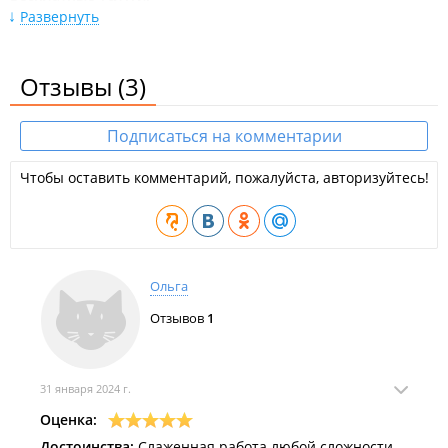
Развернуть
Выезд на замер;
Консультация;
Подбор световых приборов.
Отзывы
(3)
Преимущества компании:
Гарантия;
Подписаться на комментарии
Договор;
Большой опыт;
Чтобы оставить комментарий, пожалуйста, авторизуйтесь!
Работа с физическими и юридическими лицами;
Индивидуальный подход к клиенту.
Ольга
Отзывов
1
31 января 2024 г.
Оценка:
Достоинства:
Слаженная работа любой сложности