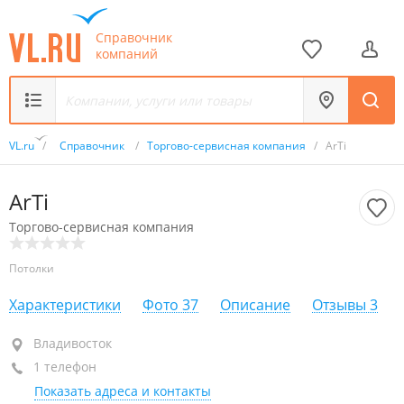
Справочник
компаний
VL.ru
/
Справочник
/
Торгово-сервисная компания
/
ArTi
ArTi
Торгово-сервисная компания
Потолки
Характеристики
Фото
37
Описание
Отзывы
3
Владивосток
Владивосток
1 телефон
+7 902 067-45-57
Показать адреса и контакты
открыто: 08:00–22:00