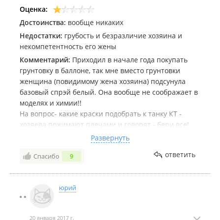
Оценка:
Достоинства:
вообще никаких
Недостатки:
грубость и безразличие хозяина и
некомпетентность его жены
Комментарий:
Приходил в начале года покупать
грунтовку в баллоне, так мне вместо грунтовки
женщина (повидимому жена хозяина) подсунула
базовый спрэй белый. Она вообще не соображает в
моделях и химии!!
На вопрос- какие краски подобрать к танку КТ -
хозяева пожимают плечами и говорят - бери все!
Абсолютная неграмотность в плане посоветовать и
Развернуть
подсказать. Много товара, но на тебя смотрят, как
ответить
Спасибо
9
на нежелательного гостя. Спросил как приварить
декали - продавец хмуро ответил - посмотри в гугле.
Никому и никогда не посоветую туда ходить!! Лучше
юрий
в *** брать, там хоть дружелюбно относятся к
клиентам.
20 января 2017 г.