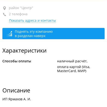
район "Центр", ул. Нижнепортовая, 1
район "Центр"
2 телефона
Морской вокзал, пав. 135
Показать адреса и контакты
+7 914 790-01-31
+7 (423) 270-01-31
Поднять эту компанию
в разделах наверх
сегодня закрыто
Характеристики
Способы оплаты
наличный расчёт
оплата картой (Visa,
MasterCard, МИР)
Описание
ИП Ярмахов А. И.