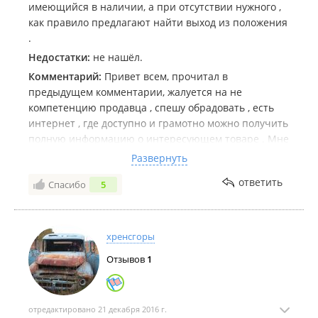
имеющийся в наличии, а при отсутствии нужного ,
как правило предлагают найти выход из положения
.
Недостатки:
не нашёл.
Комментарий:
Привет всем, прочитал в
предыдущем комментарии, жалуется на не
компетенцию продавца , спешу обрадовать , есть
интернет , где доступно и грамотно можно получить
полную информацию о интересующем товаре . Мне
лично кажется что продавец не причём, по тому что
Развернуть
видимо человек ни смог грамотно сформулировать
ответить
Спасибо
5
свои желание , и потребность.
хренсгоры
Отзывов
1
отредактировано 21 декабря 2016 г.