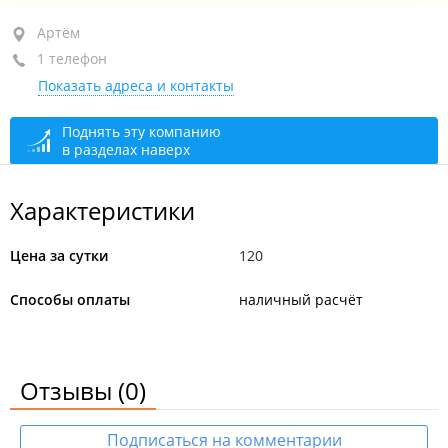
Артём, ул. Бабушкина, 10/1
Артём
1 телефон
+7 924 233-42-40
Показать адреса и контакты
круглосуточно
Поднять эту компанию
в разделах наверх
Характеристики
Цена за сутки
120
Способы оплаты
наличный расчёт
Отзывы
(0)
Подписаться на комментарии