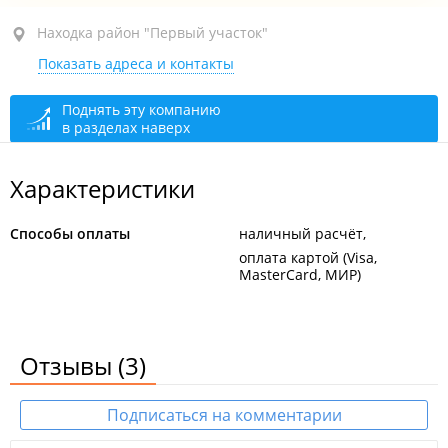
Находка, район "Первый участок", ул. Арсеньева, 1А
Находка район "Первый участок"
Показать адреса и контакты
1-й этаж
открыто: 08:00–22:00
Поднять эту компанию
в разделах наверх
Характеристики
Способы оплаты
наличный расчёт
оплата картой (Visa,
MasterCard, МИР)
Отзывы
(3)
Подписаться на комментарии