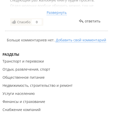
следующий раз жалобную книгу будем просить.
Отдел молочки вообще обходить можно, там не
любят покупателей, то просрочкой торгуют и тд. У
Развернуть
продавцов *** простите такие, что вообще не
ответить
Спасибо
0
хочется что то покупать.
Больше комментариев нет.
Добавить свой комментарий
РАЗДЕЛЫ
Транспорт и перевозки
Отдых, развлечения, спорт
Общественное питание
Недвижимость, строительство и ремонт
Услуги населению
Финансы и страхование
Снабжение компаний