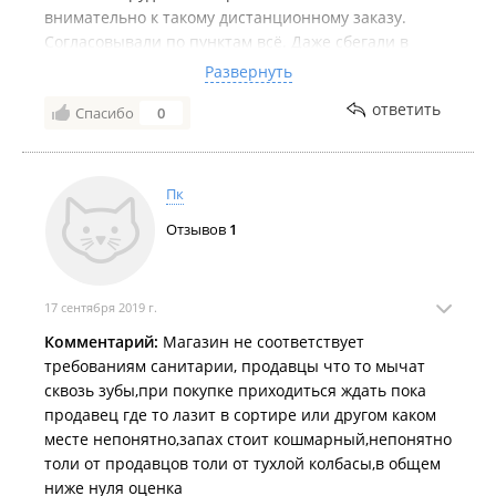
внимательно к такому дистанционному заказу.
Согласовывали по пунктам всё. Даже сбегали в
соседний магазин за ручками шариковыми
Развернуть
(рисовать хотел заболевший).
ответить
Спасибо
0
И доставили заказ точно по времени.
Остались самые лучшие у меня впечатления о
людях и магазине, хотя я в нём и не побывала.
И в Находке на тот момент особого выбора таких
Пк
услуг я не заметила.
Отзывов
1
17 сентября 2019 г.
Комментарий:
Магазин не соответствует
требованиям санитарии, продавцы что то мычат
сквозь зубы,при покупке приходиться ждать пока
продавец где то лазит в сортире или другом каком
месте непонятно,запах стоит кошмарный,непонятно
толи от продавцов толи от тухлой колбасы,в общем
ниже нуля оценка