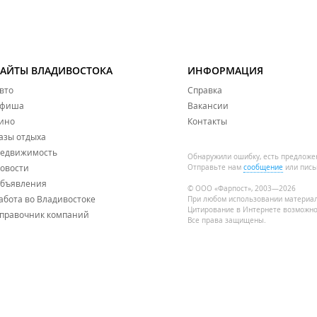
САЙТЫ ВЛАДИВОСТОКА
ИНФОРМАЦИЯ
вто
Справка
фиша
Вакансии
ино
Контакты
азы отдыха
едвижимость
Обнаружили ошибку, есть предложе
овости
Отправьте нам
сообщение
или пись
бъявления
© ООО «Фарпост», 2003—2026
абота во Владивостоке
При любом использовании материа
Цитирование в Интернете возможно
правочник компаний
Все права защищены.