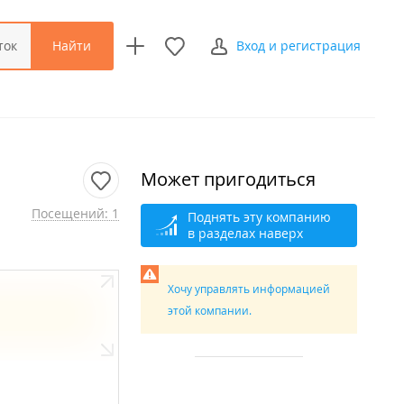
Найти
ток
Вход и регистрация
Может пригодиться
Посещений: 1
Поднять эту компанию
в разделах наверх
Хочу управлять информацией
этой компании.