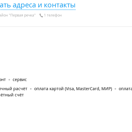
ать адреса и контакты
айон "Первая речка"
1 телефон
онт
сервис
ичный расчёт
оплата картой (Visa, MasterCard, МИР)
оплат
чётный счёт