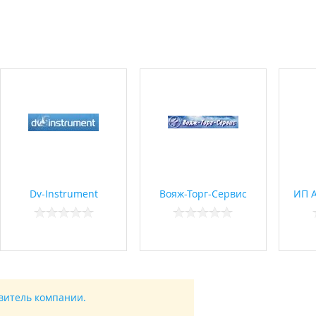
Dv-Instrument
Вояж-Торг-Сервис
ИП А
авитель компании.