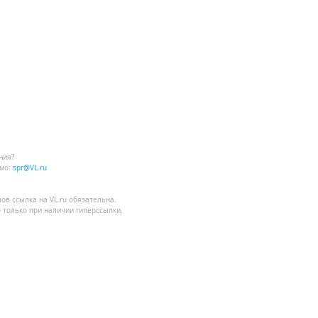
ния?
мо:
spr@VL.ru
лов
ссылка на VL.ru
обязательна.
 только при наличии гиперссылки.